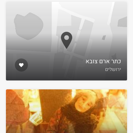
כתר ארם צובא
ירושלים