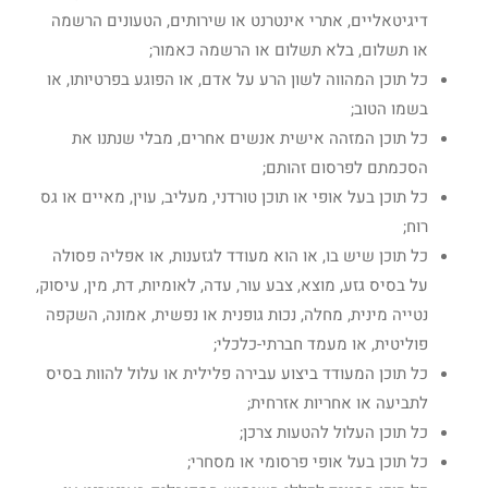
דיגיטאליים, אתרי אינטרנט או שירותים, הטעונים הרשמה
או תשלום, בלא תשלום או הרשמה כאמור;
כל תוכן המהווה לשון הרע על אדם, או הפוגע בפרטיותו, או
בשמו הטוב;
כל תוכן המזהה אישית אנשים אחרים, מבלי שנתנו את
הסכמתם לפרסום זהותם;
כל תוכן בעל אופי או תוכן טורדני, מעליב, עוין, מאיים או גס
רוח;
כל תוכן שיש בו, או הוא מעודד לגזענות, או אפליה פסולה
על בסיס גזע, מוצא, צבע עור, עדה, לאומיות, דת, מין, עיסוק,
נטייה מינית, מחלה, נכות גופנית או נפשית, אמונה, השקפה
פוליטית, או מעמד חברתי-כלכלי;
כל תוכן המעודד ביצוע עבירה פלילית או עלול להוות בסיס
לתביעה או אחריות אזרחית;
כל תוכן העלול להטעות צרכן;
כל תוכן בעל אופי פרסומי או מסחרי;