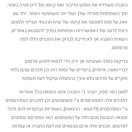
החברה מעודדת את חופש הדיבור ואת קיומו של דיון פורה באתר,
תוך השתתפות פעילה שלך ושל יתר משתמשי האתר. יחד עם
זאת, על מנת לאפשר את קיומו של שיח תרבותי וענייני ולמנוע
ניצול לרעה של האפשרויות הפתוחות בפניך להתבטא באתרים,
רשאית החברה אך לא חייבת לבדוק את התכנים הללו לפני
פרסומם.
בדיקות כאלה תעשינה אך ורק כדי לנסות למנוע פרסום
דברי-נאצה, איומים, ביטויים של גסות רוח וכן תכנים שהם בלתי
חוקיים על פניהם בלא צורך בהפעלת שיקול דעת משפטי.
למען הסר ספק, יובהר כי החברה אינה נושאת בכל אחריות
לתכנים אלה המפורסמים ע"י משתמשים וכן לתכנים המפורסמים
ע"י המפרסמים [לדוגמא : הרצאות], האחריות הבלעדית להם ולכל
תוצאה הנובעת מהם חלה על המשתמש ו/או המפרסם שמסרם
לפרסום. תכנים אלה אינם מבטאים את דעת החברה או עמדתה