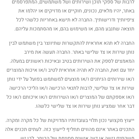
לרבות של ספקי תוכן ושירותים ושל משתמשים, המתפרסמים
באתר, יהיו מלאים, נכונים, חוקיים או מדויקים או יהלמו את
ציפיותיך ודרישותיך. החברה לא תישא באחריות כלשהי לכל
תוצאה שתנבע מהם, או משימוש בהם, או מהסתמכות עליהם.
החברה לא תהא אחראית להתקשרות שתיווצר בין משתמש לבין
נותן שירות או צד שלישי באתר. החברה תעשה את מירב
המאמצים לספק את השירותים בטיב ובאיכות ראשונים במעלה.
יחד עם זאת, החברה לא תהיה אחראית לטיב ו/או איכות המוצרים
ו/או שירותים הניתנים ו/או מוצעים למשתמש בפועל על ידי נותן
שירות או צד שלישי, לרבות לתנאי הרכישה ו/או הליכי הרכישה
ו/או אספקתם של המוצרים ו/או השירותים ו/או איכותם ו/או כל
דבר אחר שמציע נותן שירות או צד שלישי כלשהו.
ייעוץ מקצועי נכון תלוי בעובדותיו המדויקות של כל מקרה ומקרה.
התכנים באתר אינם מהווים תחליף לייעוץ כזה. לעתים תכנים אלה
משקפים גישה או דעה אישית מסוימת של הכותב. לכן יש