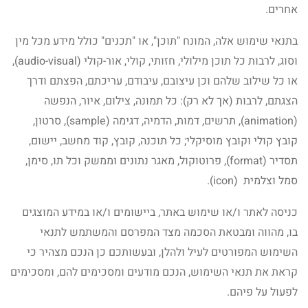
אחרים.
בתנאי שימוש אלה, המונח "תוכן", או "תכנים" כולל מידע מכל מין
וסוג, לרבות כל תוכן מילולי, חזותי, קולי, אור-קולי (audio-visual),
או כל שילוב שלהם וכן עיצובם, עיבודם, עריכתם, הפצתם ודרך
הצגתם, לרבות (אך לא רק): כל תמונה, צילום, איור, הנפשה
(animation), תרשים, דמות, הדמיה, דגימה (sample), סרטון,
קובץ קולי וקובץ מוסיקלי; כל תוכנה, קובץ, קוד מחשב, יישום,
תסדיר (format), פרוטוקול, מאגר נתונים וממשק וכל תו, סימן,
סמל וצלמית (icon).
כניסה לאתר ו/או שימוש באתר, ביישומים ו/או במידע המוצגים
בו, מהווה ומבטאת הסכמה מצד המפרסם והמשתמש לתנאי
השימוש המפורטים לעיל ולהלן, ובעשותכם כן הנכם מצהיר כי
קראת את תנאי השימוש, הנכם מודעים ומסכימים להם, ומסכימים
לפעול על פיהם.