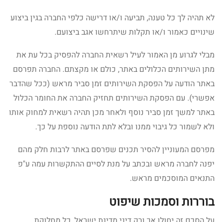
לא תהיה לך כל טענה, תביעה ו/או דרישה כלפי החברה בגין ביצוע
שינויים כאמור ו/או תקלות שיתרחשו אגב ביצועם.
מבלי לגרוע מן האמור לעיל רשאית החברה להפסיק בכל עת את
מתן השירותים הכלולים באתר, כולם או מקצתם. החברה תפרסם
באתר הודעה על הפסקת השירותים זמן סביר מראש (ככל שהדבר
אפשרי). עם הפסקת השירותים תחזיק החברה את החומר הכלול
באתר למשך זמן סביר נוסף ולאחר מכן תהיה רשאית למחוק אותו
ולא לשמור כל גיבוי ממנו ובלא לתת הודעה נוספת על כך.
מפרסם המעוניין להסיר תכנים שפרסם באתר לרבות חלק מהם
יפנה לחברה מראש ובכתב על מנת לסיים ההתקשרות עמה ע"פ
התנאים המוסכמים מראש.
בוררות וסמכות שיפוט
על הסכם זה יחולו אך ורק דיני מדינת ישראל, כל מחלוקת