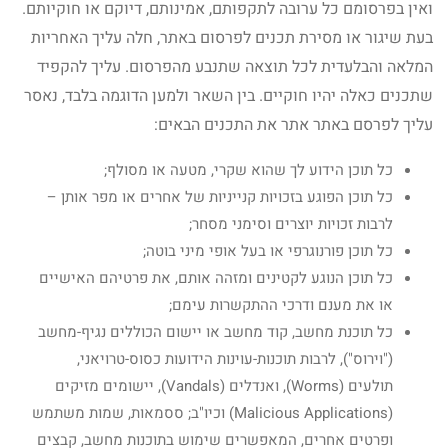
ואין בפרסומם כל ערובה לתקפותם, אמינותם, דיוקם או חוקיותם.
בעת שיגור או מסירת תכנים לפרסום באתר, חלה עליך האחריות
המלאה והבלעדית לכל תוצאה שתנבע מהפרסום. עליך להקפיד
שתכנים כאלה יהיו חוקיים. בין השאר ולמען הדוגמה בלבד, נאסר
עליך לפרסם באתר אתר את התכנים הבאים:
כל תוכן הידוע לך שהוא שקרי, מטעה או מסולף;
כל תוכן הפוגע בזכויות קנייניות של אחרים או מפר אותן –
לרבות זכויות יוצרים וסימני מסחר;
כל תוכן פורנוגרפי או בעל אופי מיני בוטה;
כל תוכן הנוגע לקטינים ומזהה אותם, את פרטיהם האישיים
או את מענם ודרכי ההתקשרות עימם;
כל תוכנת מחשב, קוד מחשב או יישום הכוללים נגיף-מחשב
("וירוס"), לרבות תוכנות-עוינות הידועות כסוס-טרויאני,
תולעים (Worms), ואנדלים (Vandals), יישומים מזיקים
(Malicious Applications) וכיו"ב; ססמאות, שמות משתמש
ופרטים אחרים, המאפשרים שימוש בתוכנות מחשב, קבצים