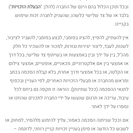
ובכל תוכן הכלול בהם הינם של החברה (להלן: "
הבעלת הזכויות
")
בלבד או של צד שלישי כלשהו, שהעניק לחברה זכות שימוש
בקניינו.
אין להעתיק, להפיץ, להציג בפומבי, לבצע בפומבי, להעביר לציבור,
לשנות, לעבד, ליצור יצירות נגזרות, למכור או להשכיר כל חלק
מהנ"ל, בין על ידך ובין באמצעות או בשיתוף צד שלישי, בכל דרך
או אמצעי בין אם אלקטרוניים, מכאניים, אופטיים, אמצעי צילום
או הקלטה, או בכל אמצעי ודרך אחרת, בלא קבלת הסכמה בכתב
ומראש מהחברה או מבעלי הזכויות האחרים, לפי העניין ובכפוף
לתנאי ההסכמה (ככל שתינתן). הוראה זו תקפה גם ביחס לכל
עיבוד, עריכה או תרגום שנעשו על ידי החברה לתכנים שהוזנו או
נמסרו על ידך לאתר.
אם וככל שניתנה הסכמה כאמור, עליך להימנע מלהסיר, למחוק או
לשבש כל הודעה או סימן בעניין זכויות קניין רוחני, לדוגמה –