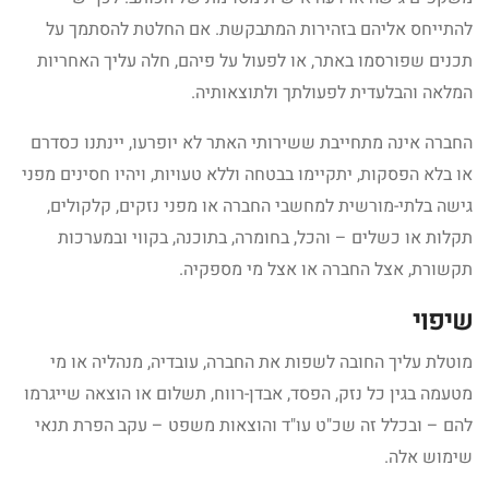
להתייחס אליהם בזהירות המתבקשת. אם החלטת להסתמך על
תכנים שפורסמו באתר, או לפעול על פיהם, חלה עליך האחריות
המלאה והבלעדית לפעולתך ולתוצאותיה.
החברה אינה מתחייבת ששירותי האתר לא יופרעו, יינתנו כסדרם
או בלא הפסקות, יתקיימו בבטחה וללא טעויות, ויהיו חסינים מפני
גישה בלתי-מורשית למחשבי החברה או מפני נזקים, קלקולים,
תקלות או כשלים – והכל, בחומרה, בתוכנה, בקווי ובמערכות
תקשורת, אצל החברה או אצל מי מספקיה.
שיפוי
מוטלת עליך החובה לשפות את החברה, עובדיה, מנהליה או מי
מטעמה בגין כל נזק, הפסד, אבדן-רווח, תשלום או הוצאה שייגרמו
להם – ובכלל זה שכ"ט עו"ד והוצאות משפט – עקב הפרת תנאי
שימוש אלה.