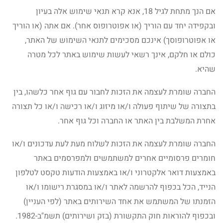
אם הנך מתחת לגיל 18, אנא קרא תנאי שימוש אלה בעיון
ובקפידה יחד עם הוריך (או אפוטרופוס אחר). אם אתה (או הוריך
או אפוטרופוסך) אינכם מסכימים לתנאי השימוש של האתר,
כולם או חלקם, אינך רשאי לעשות שימוש באתר לכל מטרה
שהיא.
החברה שומרת לעצמה את הזכות לחבור עם גוף אחר כלשהו, בין
בתצורה של שיתוף פעולה ו/או מיזוג ו/או רכישה ו/או כל תצורה
אחרת המשלבת בין האתר או החברה וכל גוף אחר.
החברה שומרת לעצמה את הזכות לשלוח מעת לעת עדכונים ו/או
חומרים פרסומיים אחרים למשתמשים ולמפרסמים באתר
באמצעות דואר אלקטרוני ו/או באמצעות הודעות טקסט לטלפון
הנייד, הכל בכפוף להרשמה לאתר ו/או במסגרת רישומו ו/או
הזמנתו של המשתמש את אחד השירותים באתר (לפי העניין)
ובכפוף להוראות חוק התקשורת (בזק ושירותים) תשמ"ב-1982.