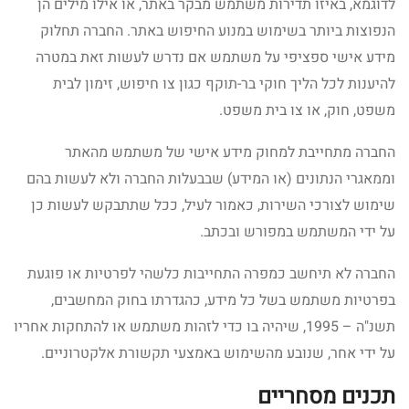
לדוגמא, באיזו תדירות משתמש מבקר באתר, או אילו מילים הן
הנפוצות ביותר בשימוש במנוע החיפוש באתר. החברה תחלוק
מידע אישי ספציפי על משתמש אם נדרש לעשות זאת במטרה
להיענות לכל הליך חוקי בר-תוקף כגון צו חיפוש, זימון לבית
משפט, חוק, או צו בית משפט.
החברה מתחייבת למחוק מידע אישי של משתמש מהאתר
וממאגרי הנתונים (או המידע) שבבעלות החברה ולא לעשות בהם
שימוש לצורכי השירות, כאמור לעיל, ככל שתתבקש לעשות כן
על ידי המשתמש במפורש ובכתב.
החברה לא תיחשב כמפרה התחייבות כלשהי לפרטיות או פוגעת
בפרטיות משתמש בשל כל מידע, כהגדרתו בחוק המחשבים,
תשנ"ה – 1995, שיהיה בו כדי לזהות משתמש או להתחקות אחריו
על ידי אחר, שנובע מהשימוש באמצעי תקשורת אלקטרוניים.
תכנים מסחריים