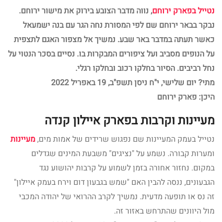
נטייל בפארק ירוחם
, נווה מדבר הצובע בירוק את מישור ירוחם
.
נבקר בבאר ירוחם שם לפי המסורת נחה הגר עם בנה ישמעאל
כאשר תעתה במדבר באר שבע. נמשיך אל מצפור האגם לתצפית
על הנופים מסביב ועל ציפורים המבקרות בו. נסיים בסכר הנטוי על
נחל רביבים
.
הסיור בחלקו רכוב ובחלקו רגלי.
מתי? יום שלישי, י"ח ניסן תשפ"ב, 19 באפריל 2022
היכן: פארק ירוחם
מעיינות וקרבות בפארק איילון קנדה
נטייל בעמק המעיינות שם נפגוש שרידים של אמות מים,
מעיינות
ומערות קבורה. נשמע על "נציגים" משבעת המינים שגדלים
במקום. נחזור אחורה בזמן לשמוע על קרבות יהושוע נגד
הגבעונים, ננסה להבין האם "שמש בגבעון דום וירח בעמק איילון"
זה נס או תופעה מדעית. נמשיך לקרב ההרואי של יהודה המכבי
מול היוונים שהתרחש באזור זה.