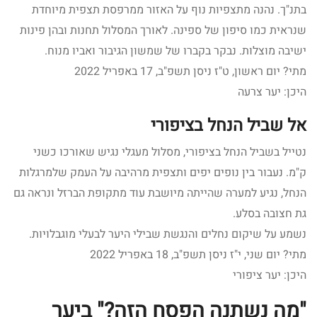
בתנ"ך. נהנה מתצפיות נוף על האזור ממרפסת תצפית מיוחדת
שנראית כמו סיפון של ספינה. לאורך המסלול תחנות ובהן פינות
ישיבה מוצלות. נבקר בקברו של שמשון הגיבור ואביו מנוח.
מתי? יום ראשון, ט"ז ניסן תשפ"ב, 17 באפריל 2022
היכן: יער צרעה
אל שביל הנחל בציפורי
נטייל בשביל הנחל בציפורי, מסלול מעגלי נגיש שאורכו כשני
ק"מ. נעבור בין נופים יפים ותצפית מרהיבה על העמק שלמרגלות
הנחל, נגיע למערה שהייתה מיושבת עוד מתקופת הברזל ונראה גם
גת חצובה בסלע.
נשמע על שיקום נחלים והנגשת שבילי היער לבעלי מוגבלויות.
מתי? יום שני, י"ז ניסן תשפ"ב, 18 באפריל 2022
היכן: יער ציפורי
"מה נשתנה הפסח הזה?" ביער