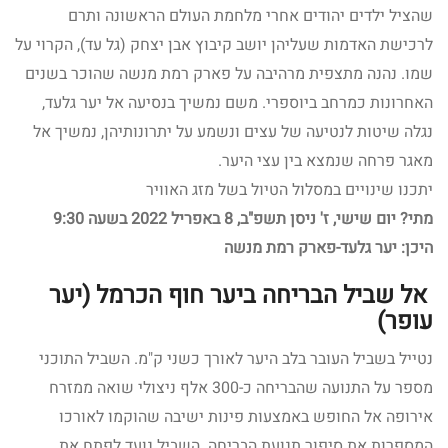
שהציל ילדים יהודים אחרי מלחמת העולם הראשונה ותרם
לרכישת האדמות שעליהן יושב קיבוץ אבן יצחק (גל עד), הקרוי על
שמו. נהנה מתצפית מרהיבה על פארק רמת מנשה שהוכר בשנים
האחרונות כמרחב ביוספרי. משם נמשיך בנסיעה אל יער גלעד,
נגלה שיטות לנטיעה של עצים ונשמע על יתרונותיהן, נמשיך אל
מאגר פרחה שנמצא בין עצי היער.
יתכנו שינויים במסלול הטיול בשל מזג האוויר
מתי? יום שישי, ז' ניסן תשפ"ב, 8 באפריל 2022 בשעה 9:30
היכן: יער גלעד-פארק רמת מנשה
אל שביל הבריחה ביער חוף הכרמל (יער
עופר)
נטייל בשביל העובר בלב היער לאורך כשני ק"מ. השביל התוכני
מספר על התנועה שהבריחה כ-300 אלף ניצולי שואה ממזרח
אירופה אל החופש באמצעות פינות ישיבה שהוקמו לאורכו
המספרות את סיפור תנועת הבריחה. השביל נועד לפתח את