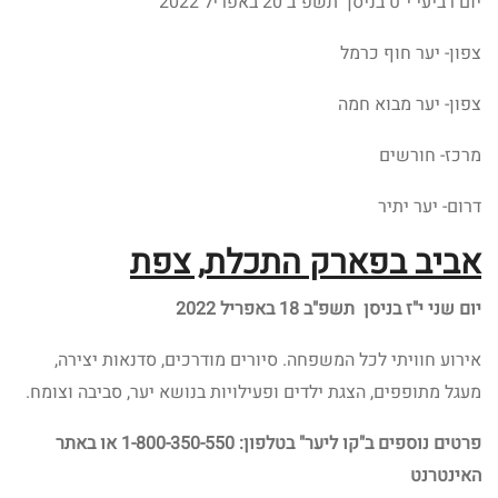
יום רביעי י"ט בניסן תשפ"ב 20 באפריל 2022
צפון- יער חוף כרמל
צפון- יער מבוא חמה
מרכז- חורשים
דרום- יער יתיר
אביב בפארק התכלת, צפת
יום שני י"ז בניסן תשפ"ב 18 באפריל 2022
אירוע חוויתי לכל המשפחה. סיורים מודרכים, סדנאות יצירה,
מעגל מתופפים, הצגת ילדים ופעילויות בנושא יער, סביבה וצומח.
פרטים נוספים
ב"קו ליער" בטלפון: 1-800-350-550 או באתר
האינטרנט