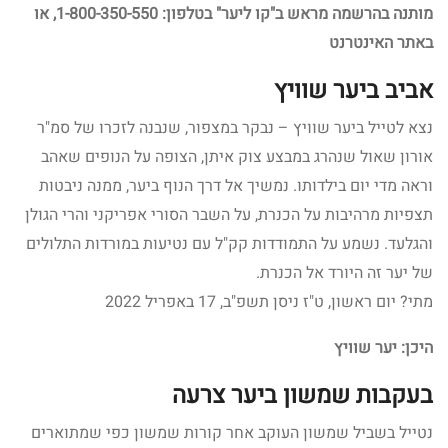
מותנה בהרשמה מראש ב"קו ליער" בטלפון: 1-800-350-550, או
באתר האינטרנט
אביב ביער שוויץ
נצא לטייל ביער שוויץ – נבקר במצפור, שנבנה לזכרו של סמ"ר
אורון שאול שנהרג במבצע צוק איתן, הצופה על הנופים שאהב
וראה מדי יום בילדותו. נמשיך אל דרך הנוף ביער, ממנה ניבטות
תצפיות מרהיבות על הכנרת, על השבר הסורי אפריקני והרי הגולן
והגלעד. נשמע על התמודדות קק"ל עם נטיעות במורדות התלולים
של יער זה היורד אל הכנרת.
מתי? יום ראשון, ט"ז ניסן תשפ"ב, 17 באפריל 2022
היכן: יער שוויץ
בעקבות שמשון ביער צרעה
נטייל בשביל שמשון העוקב אחר קורות שמשון כפי שמתוארים