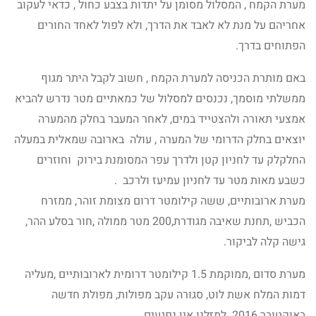
מערת הקמח , המסלול מסומן על יתדות בצבע כחול , כדאי לעקוב
אחריהם על מנת לא לאבד את הדרך, ולא לפול לאחד החורים
הפתוחים בדרך.
באם מותרת הכניסה למערת הקמח , חשוב לקבל היתר מגוף
ממשלתי מוסמך, נכנסים למסלול של כמאתיים מטר נדרש להביא
אמצעי תאורה ולהצטייד במים, לאחר המעבר בחלק מהמערה
יוצאים בחלק הדרומי של המערה , עולה בארובה שמאלית במעלה
החלקלק עד לחניון קטן ולדרך עפר המסומנת בירוק וחוזרים
כשבע מאות מטר עד לחניון עמיעז ולרכב .
מערת ארובותיים, ששה קילומטר דרום מצומת זוהר, ממזרח
הכביש ,תחנת שאיבה מגודרת,200 מטר ממולה ,חור בסלע ההר,
גישה קלה לביקור.
מערת סדום ,ממוקמת 1.5 קילומטר דרומית לארובותיים ,מעליה
דמות המלח אשת לוט, סגורה עקב מפולות, מפולת חדשה
באוקטובר 2016 למזלנו אין נפגעים.