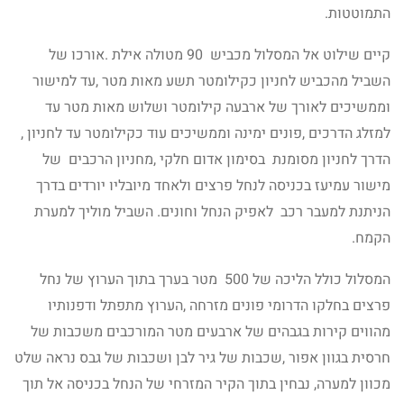
התמוטטות.
קיים שילוט אל המסלול מכביש 90 מטולה אילת .אורכו של
השביל מהכביש לחניון כקילומטר תשע מאות מטר ,עד למישור
וממשיכים לאורך של ארבעה קילומטר ושלוש מאות מטר עד
למזלג הדרכים ,פונים ימינה וממשיכים עוד כקילומטר עד לחניון ,
הדרך לחניון מסומנת בסימון אדום חלקי ,מחניון הרכבים של
מישור עמיעז בכניסה לנחל פרצים ולאחד מיובליו יורדים בדרך
הניתנת למעבר רכב לאפיק הנחל וחונים. השביל מוליך למערת
הקמח.
המסלול כולל הליכה של 500 מטר בערך בתוך הערוץ של נחל
פרצים בחלקו הדרומי פונים מזרחה ,הערוץ מתפתל ודפנותיו
מהווים קירות בגבהים של ארבעים מטר המורכבים משכבות של
חרסית בגוון אפור ,שכבות של גיר לבן ושכבות של גבס נראה שלט
מכוון למערה, נבחין בתוך הקיר המזרחי של הנחל בכניסה אל תוך