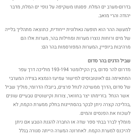
בדרום-מערב ים המלח. פסגתו משקיפה על נופי ים המלח, מדבר
יהודה והרי מואב.
למעשה ההר הוא תופעה גאולוגית ייחודית, כתוצאה מתהליך בלייה
של מים ורוחות נוצרו מערות ומחילות בהר, מערות אלו הם
מרהיבות ביופיין, המערות המפורסמות בהר הם:
שביל הדגים בהר סדום
מדרום להר סדום ,בין הקילומטר 193-194 מוליכה דרך עפר
המתאימה גם לאוטובוסים למישור עמיעז הנמצא בצידה המערבי
של סדום ,הדרך ממשיכה לנחל פרצים, ביובלו הדרומי, מוליך שביל
אשר הנחל בזרימתו יצר בחוואר, צורות וקישוטים טבעיים שונים
,בהליכה קצרה ניתן לבקר בהסתייגות בחלק ממערת הקמח, לא
לשכוח את הפנסים והמים.
מומלץ לברר בבתי ספר שדה או החברה להגנת הטבע אם ניתן
להיכנס למערת הקמח. לאחרונה המערה הייתה סגורה בגלל