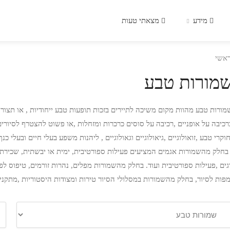
מידע
מצאתי טעות
אשי
מורות טבע
מורות טבע מהוות מקום משיכה לתיירים בזכות תופעות טבע ייחודיות , או תצורות
רכיבה על אופניים ,רכיבה על סוסים כרכרות ומזחלות ,או פשוט להצטרף לסיורי
חוקרי טבע ,זואולוגיים ,גיאולוגיים וגאולוגיים , ליהנות משפע בעלי חיים ובעלי
 בחלק מהשמורות אגמים המציעים פעילות ספורטיבית, ימית או יבשתית, שכירת ק
גים ,פעילות ספורטיבית ועוד. בחלק מהשמורות מפלים, נהרות זורמים, טיפוס לפס
מפות לסיור, בחלק מהשמורות במסלולי הסיור טירות ומצודות היסטוריות ,מתקני