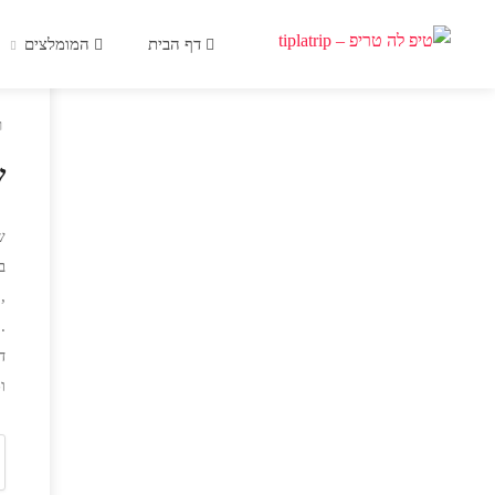
דף הבית
המומלצים
ר
ש
ש
ב
,
.
ד
ו