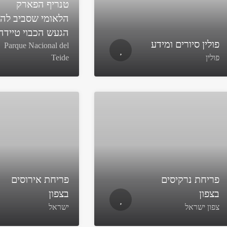
טנריף הפארק
הלאומי שסביב לה
הגעש הכבוי טיידה
פולין סיורים ומידע
Parque Nacional del
פולין
Teide
פריחת נרקיסים
פריחת אירוסים
בצפון
בצפון
צפון ישראל
ישראל