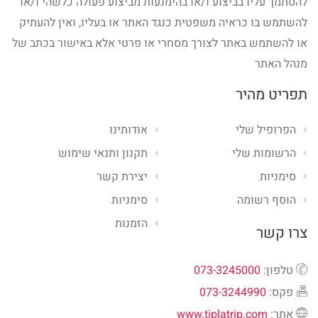
להסתמך עליו בביצוע ו/או בהימנעות מביצוע פעולה כלשהי ו/או
להשתמש בו כראיה משפטית כנגד האתר או בעליו, ואין להעתיק
או להשתמש באתר לצורך מסחרי או פרטי אלא באישור בכתב של
מנהל האתר
תפריט מהיר
הפרופיל שלי
אודותינו
הרשומות שלי
תקנון ותנאי שימוש
סימניות
יצירת קשר
הוסף רשומה
סימניות
הזמנות
צרו קשר
טלפון:
073-3245000
פקס:
073-3244990
אתר:
www.tiplatrip.com