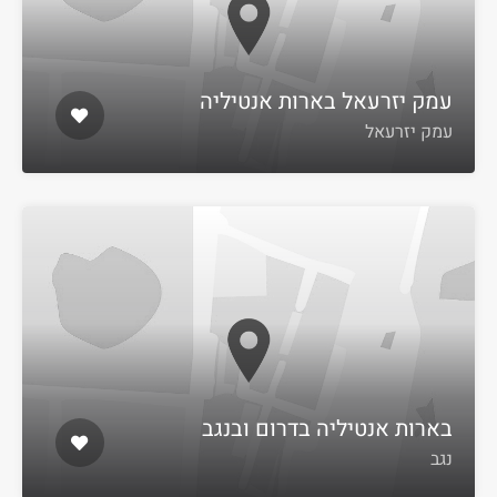
עמק יזרעאל בארות אנטיליה
עמק יזרעאל
בארות אנטיליה בדרום ובנגב
נגב