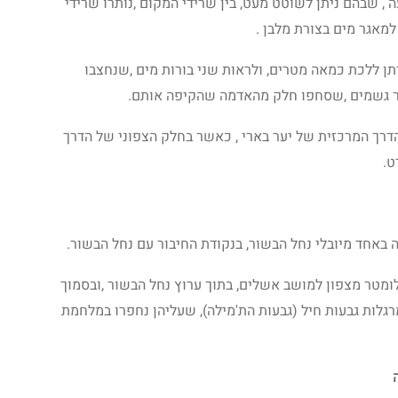
 , שבהם ניתן לשוטט מעט, בין שרידי המקום ,נותרו שרידי
למאגר מים בצורת מלבן .
יתן ללכת כמאה מטרים, ולראות שני בורות מים ,שנחצבו
ר גשמים ,שסחפו חלק מהאדמה שהקיפה אותם.
דרך המרכזית של יער בארי , כאשר בחלק הצפוני של הדרך
ט.
ה באחד מיובלי נחל הבשור, בנקודת החיבור עם נחל הבשור.
שממנה נגזר שם הנחל ,ממוקמת כ-3 קילומטר מצפון למושב אשלים, בתוך ערוץ נחל הבשור ,ובסמוך
רגלות גבעות חיל (גבעות הת'מילה), שעליהן נחפרו במלחמת