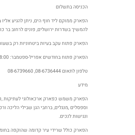
הכניסה בתשלום
הפארק ממוקם ליד חוף הים, ניתן להגיע אליו 
להמשיך בשדרות ירושלים, פונים לרחוב בר כו
הפארק פתוח עקב בעיות ביטחוניות רק בשעות 
הפארק פתוח בחודשים אפריל-ספטמבר: 08:00 – חצות, אוקטובר-מרץ: 08:00-22:00.
טלפון לתאום 08-6736444, 08-6739660
מידע
הפארק משמש כפארק ארכאולוגי לעתיקות ,כח
וספסלים ,מנגלים, ברחבי הגן שבילי הליכה ור
ונגישות לנכים.