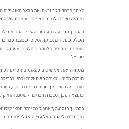
לאחר מרחק קצר נראה ,את הבאר האנטיליה המ
ומימיה נשפכו לבריכת אגירה , עומקם של המים בבאר ב
בהמשך הנסיעה נגיע גשר האירי , המשמש למעב
השלט שעליו כתוב קו הנילוס, שבעבר עבר בו צי
שנמתח בתקופת מלחמת העולם הראשונה , שהנ
ישראל.
מנקודה זאת ,ממשיכים כמאתיים מטרים לכוון מ
חורבת מדור , ובצידה השמאלית נבחין בבריכת
שנסחפה בשיטפון בשנת גשמים ברוכה, בשיטפ
כתוצאה מכך ,נשברה הבריכה לשנים, והחלק שנו
בהמשך הנסיעה ,לאחר קצת יותר מחצי קילומטר,
וספסלים וליהנות מצל עצי האיקליפטוסים שב