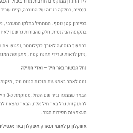
ליד החניון ממוקמים חורבות מדור בשולי הגבעה
כנסייה, בחלקה בגבוה של החורבה, קיים שריד 
בסיורון קטן נוסף , המתחיל בחלקו המערבי , נ
בתקופה הביזנטית, חלק מהבורות נחשפו לאח
בהמשך הנסיעה לאורך כקילומטר ,נפגוש את ה
,ניתן לראות שרידי תחנת קמח , מתקופת המנד
נחל הבשור באר חיל – ואדי חמילה
נווט לאתר באמצעות תוכנת הנווט וויז , מיקומ
הבאר 
להתנקזות נחל באר חיל אליו, הבאר נמצאת למ
העצמאות חפירות הגנה.
אשקלון גן לאומי ופארק אשקלון באר אנטיליה