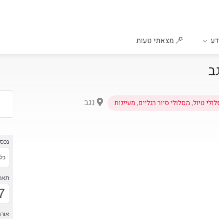
ע
מצאתי טעות
ב
נגב
ולי טיול
,
מסלולי סיור רגליים
,
מעיינות
נכס
כל 
תארי
7
אורח