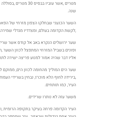
מטרים ,אשר עוביו בבס
שנה.
השער הכנעני שבחלקו הצפון מזרחי של הפאר
,לקשת הקדומה בעולם, ומצדדיו מגדלי שמירה,
שער ירושלים הנקרא באב אל קודס אשר שרידיו
ופונים בשביל המזרחי המתפצל לכוון השער ,ה
אליו דבר שהיה אמור למנוע פריצה ישירה לתו
שער הים המוליך מהחומה לכוון הים, ממוקם ליד
,בירידה לחוף הלא מוכרז, נבחין בשרידי העמו
העיר, כמו תותחים.
משער עזה לא נותרו שרידים.
העיר הקדומה פרחה בעיקר בתקופה הרומית ,ושר
העיר אחת הגדולות שבאזור , עיר שתחפר בקרו