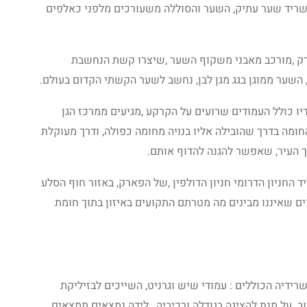
יס 30 מטרים ,בסוללה שריד שער עתיק, השער והסוללה משעורכים מלפני כאלפים
ק ,מורכב מאבני משקוף השער ,שיצרו קשת הנחשבת
 השער ממוגן בגג מגן לבן, נחשב לשער הקשתי הקדום בעולם.
 כולל העמודים שרועים על הקרקע ,מגיעים ממרכז הגן
חומה בדרך שהובילה אליו בנויה מחומה כפולה, ודרך מעוקלת
ך העיר, שאפשר להגנה להדוף אותם.
 החניון הדרומי חניון הדולפין ,של הפארק, באזור חוף הסלע
דים שאיננו מבינים מה מטרתם התקועים באיזון בתוך חומת
ידיה הכוללים : עמודי שיש וגרניט, השייכים לבזיליקת
ב על מנת להציגה בגודלה ורכיביה ,לידה נמצאים ממצאים