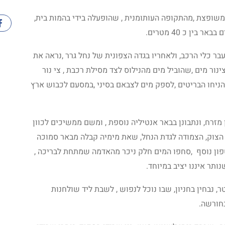
שופצת ,מהתקופה העותומנית , שהופעלה בידי בהמות בית,
ין כ 40 מטרים.
ר כלי הרכב, ולאחריו בגדה הצפונית של נחל גרר ,נראה את
נור מים ,שהוביל מים מהנילוס לצד מסילת רכבת , צי נור
יחו הבריטים ,לספק מים לצבאם בסיני ,במסעם לכבוש ארץ
זרח, ונתבונן בבאר אנטיליה נוספת , ומשם ממשיכים לכוון
 הצוק, הצמודה לגדת הנחל, שאת מימיה קבלה מבאר סמוכה
ון נוסף ,סחפו המים חלק ניכר מהאדמה שמתחת לבריכה ,
תר איננו יציב במיוחד.
 נבחין בחניון, שבו נוכל לנפוש , לשבת ליד שולחנות
חורשה.