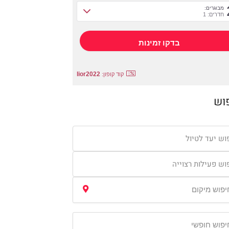
מבוגרים:
חדרים: 1
lior2022
קוד קופון:
וש
וש יעד לטיול
וש פעילות רצוייה