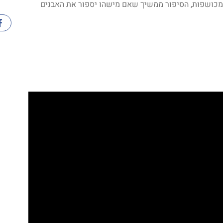
מכושפות, הסיפור ממשיך שאם מישהו יספור את האבנים