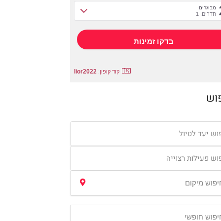
מבוגרים:
חדרים: 1
lior2022
קוד קופון:
וש
וש יעד לטיול
וש פעילות רצוייה