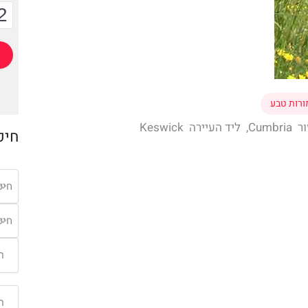
2
רות טבע
Kesw
חיפ
חיפ
חיפ