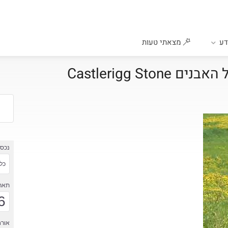
ע
מצאתי טעות
אנגליה אזור קומבריה מעגל האבנים Castlerigg Stone
נכס
כל 
תארי
6
אורח