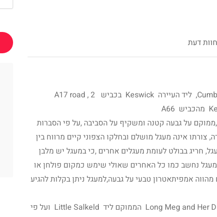
וות דעת
המעגל ממוקם בצפון מערב אנגליה באזור Cumbria, ליד העיירה Keswick בכביש A17 road , 2
,ממוקם על גבעה קטנה ומשקיף על הסביבה ,על פי הסברות
 צורתו אינה מעגל מושלם ובחלקו הצפוני קיים מרווח בין
, חריג בבולט לעומת מעגלים אחרים ,כי במעגל יש מלבן
מעגל נחשב כמו כל האחרים שאולי שימש כמקום פולחן או
מהווה אמפיתאטרון טבעי על גבעה,למעגל ניתן בקלות להגיע
מעגל נוסף הנקרא לונג מג ובנותייה Long Meg and Her Daughters הממוקם ליד Little Salkeld ועל פי