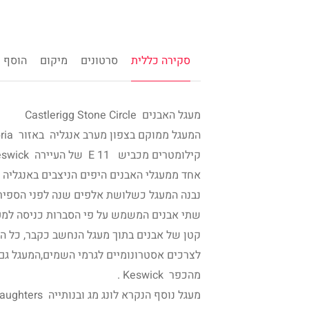
סקירה כללית
סרטונים
מיקום
הוסף ח
מעגל האבנים Castlerigg Stone Circle
קילומטרים מכביש E 11 של העיירה Keswick מהכביש A66
אחד ממעגלי האבנים היפים הניצבים באנגליה 
נבנה המעגל כשלושת אלפים שנה לפני הספירה,
שתי אבנים המשמש על פי הסברות כניסה למעגל
קטן של אבנים בתוך מעגל הנחשב כקבר, כל ה
לצרכים אסטרונומיים לגרמי השמים,המעגל גם 
מהכפר Keswick .