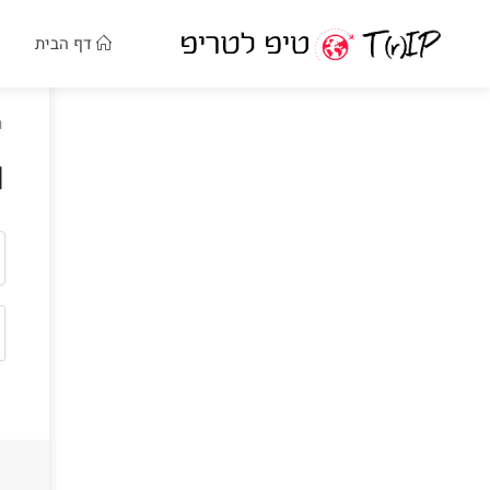
דף הבית
ר
ו