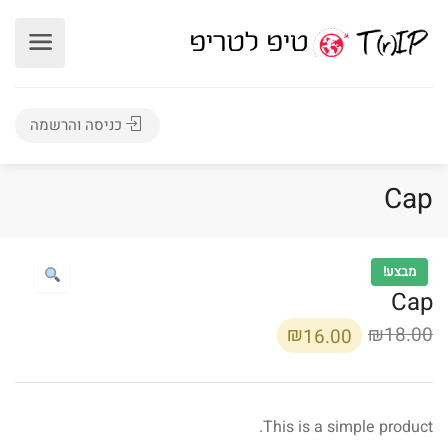
כניסה והרשמה
Cap
מבצע!
Cap
המחיר
המחיר
₪
₪
18.00
16.00
המקורי
הנוכחי
היה:
הוא:
₪16.00.
₪18.00.
This is a simple product.