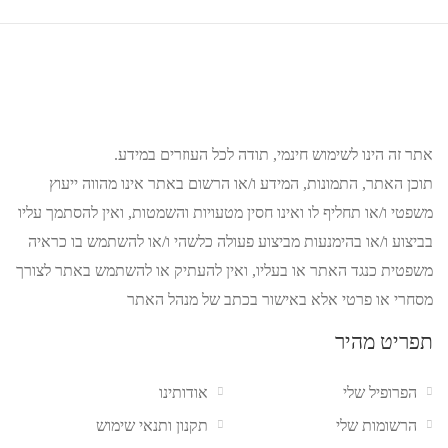
אתר זה הינו לשימוש חינמי, תודה לכל העוזרים במידע.
תוכן האתר, התמונות, המידע ו/או הרשום באתר אינו מהווה ייעוץ
משפטי ו/או תחליף לו ואינו חסין מטעויות והשמטות, ואין להסתמך עליו
בביצוע ו/או בהימנעות מביצוע פעולה כלשהי ו/או להשתמש בו כראיה
משפטית כנגד האתר או בעליו, ואין להעתיק או להשתמש באתר לצורך
מסחרי או פרטי אלא באישור בכתב של מנהל האתר
תפריט מהיר
הפרופיל שלי
אודותינו
הרשומות שלי
תקנון ותנאי שימוש