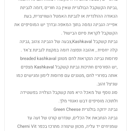
,גבינת הקשקבל הבולגרית שאין בה חורים ,דומה לגבינת
הגאודה ההולנדית או לגבינת האמטל השוויצרית, בעת
אפייה הגבינה נמסה בתוך המאפה ובדרך יש המוסיפים את
הקשקבל לקראת סיום הבישול .
גבינת קשקבל Kashkaval,צבעה של הגבינה צהוב ,גבינה
קלה יחסית , אהובה ונפוצה דומה במקצת לגבינת צ'אד .
פרוסות גבינה הנקראות לחם מטוגן breaded kashkaval
,יש הפורסים חתיכות גבינת קשקבל Kashkaval מצפים
אותה בפרורי לחם ,מטגנים עם פרוסות לימון ומגישים כמו
שניצל זהוב.
סוג נוסף של מאכל היא מנת קשקבל הצלויה בפשטידה
ולתוכה מוסיפים דבש ואגוזי מלך.
גבינה ירוקה בולגרית Green Cheese
גבינה הנחבאת אל הכלים, שנדרש קורט של זעה עד
שמניחים יד עליה, מכוון שיצורה מתרכז בכפר Cherni Vit