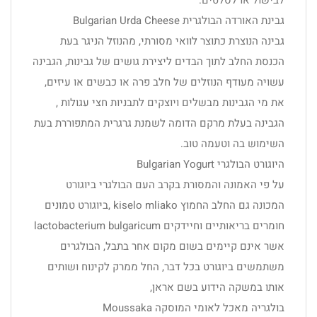
לבישול או לסלטים.
גבינת האורדה הבולגרית Bulgarian Urda Cheese
גבינה הנוצרת כתוצר לוואי מסורתי, מהנוזל הניגר בעת
הכנסת החלב לתוך הבדים ליצירת גושים של גבינות, הגבינה
עשויה מעודף הנוזלים של חלב פרה או כבשים או עיזים,
את מי הגבינות מבשלים ויוצקים לתבניות חצי עגולות ,
הגבינה בעלת מרקם הדומה לשמנת גרגרית המתפוררת בעת
השימוש בה וטעמה טוב.
היוגורט הבולגרי Bulgarian Yogurt
על פי האמונה והמסורת בקרב העם הבולגרי ביוגורט
המכונה גם החלב החמוץ kiselo mliako ,ביוגורט טמונים
חומרים בריאותיים וחיידקים lactobacterium bulgaricum
אשר אינם קיימים בשום מקום אחר בתבל, הבולגרים
משתמשים ביוגורט בכל דבר, החל ממרק לקינוח ושותים
אותו במשקה הידוע בשם אראן,
בולגריה מאכל לאומי המוסקה Moussaka