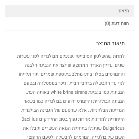
תיאור
חוות דעת (0)
תיאור המוצר
למרות שהשלטון הסובייטי ,שנעלם מבולגריה לפני עשרות
שנים ,עדיין האזרח הממוצע שייצר את הגבינה הלבנה
והיוגורטים בסלון ביתו מחלב בתוספת שמרים ,תוך תלייתו
לנוי עד ההבשלה ברחבי הבית , נזכר בנוסטלגיה ובטעם
הגבינות כמו בגבינת white brine sirene באותה העת.
הגבינה הבולגרית והיוגורט ידועים בבולגריה כמו בשאר
המדינות הבלקניות , אלא שהטעם של הגבינה הבולגרית
הייחודית למדינות אחרות נעוץ בסוג החיידקים Bacillus
Bulgaricus שנתגלו בתחילת המאה העשרים וקבלו את
השם של בולגריה ,הגורמים להבשלה ולטעם החומצי