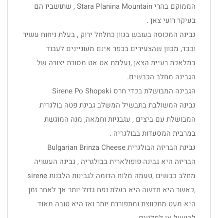
הממוקם בהרי Stara Planina Mountain , שתושביו הם
בעיקר רועי צאן .
גבינה המכוסה בעובש בגוון כחלחל ירוק , בעלת ניחוח עשיר
וכבד, מכוון שהצעירים בכפר אינם מעוניינים לעבוד
במלאכת רעיית הצאן ,נעלמת אט אט מסורת יצורה של
הגבינה מחלב הכבשים.
הגבינה המבושלת בכדי חרס Sirene Po Shopski
גבינה המשולבת בתבשיל המשלב גבינת פטה בולגרית
המבושלת עם ביצים , עגבניות וחמאה, מנה המוגשת
במרבית המסעדות בבולגריה .
גבינת הבריזה הבולגרית Bulgarian Brinza Cheese
הבריזה היא גבינה פופולארית בבולגריה , גבינה העשויה
מחלב כבשים ,טעמה מלוח הדומה לגבינות הלבנות sirene
,כאשר היא חדשה היא בעלת נפח גדול יותר אך לאחר זמן
היא מעט מתכווצת ומתפוררת יותר ואז היא טובה מאוד