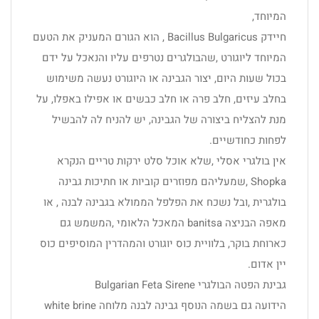
המיוחד,
חיידק Bacillus Bulgaricus , הוא הגורם המעניק את הטעם
המיוחד ליוגורט ,שהבולגרים נטרפים עליו והנאכל על ידם
בכול שעות היום, יצור הגבינה או היוגורט נעשה משימוש
בחלב עיזים, חלב פרה או חלב כבשים או אפילו באפלו, על
מנת להצליח ביצורה של הגבינה, יש להניח לה להבשיל
לפחות כחודשיים.
אין בולגרי אסלי ,שלא אוכל סלט ירקות טריים הנקרא
Shopka ,שמעליהם מפוזרים קוביות או חתיכות גבינה
בולגרית ,ובל נשכח את הפלפל הממולא בגבינה לבנה , או
מאפה הבניצה banitsa המאכל הלאומי ,המשמש גם
כארוחת בוקר, בלוויית כוס יוגורט והמהדרין המוסיפים כוס
יין אדום.
גבינת הפטה הבולגרי Bulgarian Feta Sirene
הידועה גם בשמה הנוסף גבינה לבנה מלוחה white brine