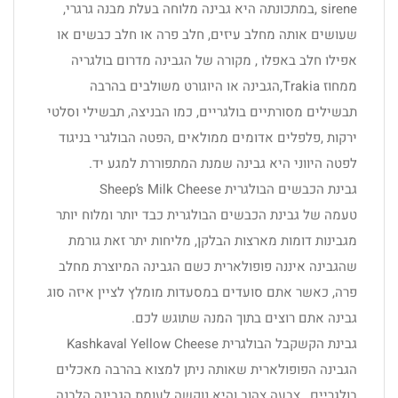
sirene ,במתכונתה היא גבינה מלוחה בעלת מבנה גרגרי,
שעושים אותה מחלב עיזים, חלב פרה או חלב כבשים או
אפילו חלב באפלו , מקורה של הגבינה מדרום בולגריה
ממחוז Trakia,הגבינה או היוגורט משולבים בהרבה
תבשילים מסורתיים בולגריים, כמו הבניצה, תבשילי וסלטי
ירקות ,פלפלים אדומים ממולאים ,הפטה הבולגרי בניגוד
לפטה היווני היא גבינה שמנת המתפוררת למגע יד.
גבינת הכבשים הבולגרית Sheep’s Milk Cheese
טעמה של גבינת הכבשים הבולגרית כבד יותר ומלוח יותר
מגבינות דומות מארצות הבלקן, מליחות יתר זאת גורמת
שהגבינה איננה פופולארית כשם הגבינה המיוצרת מחלב
פרה, כאשר אתם סועדים במסעדות מומלץ לציין איזה סוג
גבינה אתם רוצים בתוך המנה שתוגש לכם.
גבינת הקשקבל הבולגרית Kashkaval Yellow Cheese
הגבינה הפופולארית שאותה ניתן למצוא בהרבה מאכלים
בולגריים , צבעה צהוב והיא נוקשה לעומת הגבינה הלבנה