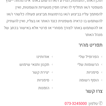
תוכן האתר, התמונות, המידע ו/או הרשום באתר אינו מהווה ייעוץ
משפטי ו/או תחליף לו ואינו חסין מטעויות והשמטות, ואין
להסתמך עליו בביצוע ו/או בהימנעות מביצוע פעולה כלשהי ו/או
להשתמש בו כראיה משפטית כנגד האתר או בעליו, ואין להעתיק
או להשתמש באתר לצורך מסחרי או פרטי אלא באישור בכתב של
מנהל האתר
תפריט מהיר
הפרופיל שלי
אודותינו
הרשומות שלי
תקנון ותנאי שימוש
סימניות
יצירת קשר
הוסף רשומה
סימניות
הזמנות
צרו קשר
טלפון:
073-3245000