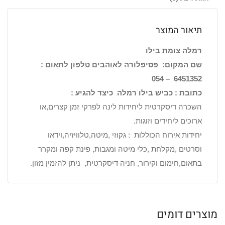
תיאור המוצר
רמלה צומת בילו
שם המקום: פסיפלורה לאוהבים טלפון לתאום :
6451352 – 054
כתובת : כביש בילו רמלה כיצד להגיע :
השכרה דיסקרטית ליחידות לינה לפרקי זמן קצרים,או
ארוכים ליחידים וזוגות.
יחידות אירוח הכוללות : גקוזי ,מיטה,טלוויזיה,וידאו
וסרטים ,מקלחת ,כלי מיטה ומגבות, פינת קפה ומקרר
בתאום,חימום וקירור, חניה דיסקרטית, ניתן להזמין מזון.
מוצרים דומים