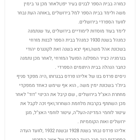
כמורה בבית הספר לבנים בעיר יפו,ולאחר מכן גר בימין
משה ולימד בבית הספר למל בירושלים ,באותה העת נבחר
לוועד הספרדי בירושלים.
לימד בעוד מוסדות לימודיים בירושלים ,עד שנתמנה
כמנהל בשנת 1930 כמנהל בבית הספר לבנות מזרחי
בשכונת אהל משה,ואף יצא בשנה זאת לקונגרס יהודי
בגרמניה כציר המפלגה הפועל המזרחי ,לאחר מכן נתמנה
כחבר הנהלה בבית היתומים הספרדי .
ניסים פרדס בנו של אליהו פרדס בבגרותו ,היה מפקד סניף
בית"ר בשכונת ימין משה , הוא אף שימש כאחד ממפקדי
מחתרת האצ"ל בירושלים , שם קיבל את הכינוי "דוד" לאחר
מכן השתתף בקרבות מלחמת השחרור,ואף זכה לקבל את
עיטור לוחמי המדינה-העל"ה, עיטור לוחמי האצ"ל, מגן
ירושלים ואות הקוממיות .
אליהו פרדס נבחר בשנת 1928 ובשנת 1932 ,לוועד העדה
הספרדית,היה חבר הועד המרכזי של אוצר המזרחי