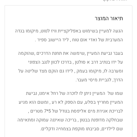
תיאור המוצר
הגעה למעיין בשימוש באפליקציית וויז לנווט, מיקומו בגדה
המערבית של ואדי אום טוח , ליד היישוב ספיר .
בעבר נביעת המעיין ,שימשה את תחנת הדרכים ,שהוקמה
על ידו בנתיב דרב א סולטן , בדרכו לכוון לנגב הצפוני
ומערבה לו, מיקומו בעמק , לידו גם הוקם מצד שליטה על
הדרך, לגביית מיסי מעבר.
שמו של המעיין ניתן לו לזכרה של רחל אימנו, נביעת
המעיין מחריץ בסלע, עם הספק לא רע , ומשם הוא מגיע
לבריכת אגירת מים אליפסת בגודל של 5*7 מטרים ,
שבחלקה מדופנת בבטון , בריכה שאיננה עמוקה ומתאימה
שם לילדים, סביבתו מוקפת בצמחיה ודקלים.