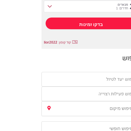
מבוגרים:
חדרים: 1
lior2022
קוד קופון:
וש
וש יעד לטיול
וש פעילות רצוייה