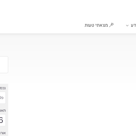
ע
מצאתי טעות
נכס
כל 
תארי
6
אורח