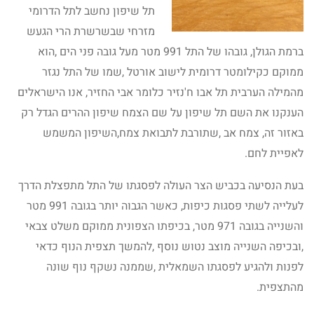
תל שיפון נחשב לתל הדרומי
מזרחי שבשרשרת הרי הגעש
ברמת הגולן, גובהו של התל 991 מטר מעל גובה פני הים ,הוא
ממוקם כקילומטר דרומית לישוב אורטל ,שמו של התל נגזר
מהמילה הערבית תל אבו ח'נזיר כלומר אבי החזיר, אנו הישראלים
הענקנו את השם תל שיפון על שם הצמח שיפון ההרים הגדל רק
באזור זה, צמח אב ,שתורבת לתבואת צמח,השיפון המשמש
לאפיית לחם.
בעת הנסיעה בכביש הצר העולה לפסגתו של התל מתפצלת הדרך
לעלייה לשתי פסגות כיפות, כאשר הגבוה יותר בגובה 991 מטר
והשנייה בגובה 971 מטר, בכיפתו הצפונית ממוקם משלט צבאי
,ובכיפה השנייה מוצב נטוש נוסף ,להמשך תצפית הנוף כדאי
לפנות ולהגיע לפסגתו השמאלית ,שממנה נשקף נוף שונה
מהתצפית.