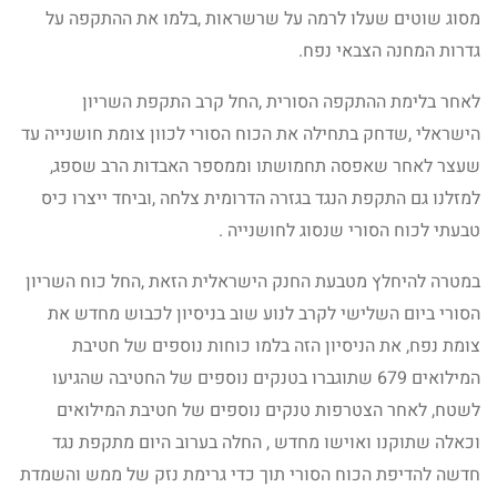
מסוג שוטים שעלו לרמה על שרשראות ,בלמו את ההתקפה על
גדרות המחנה הצבאי נפח.
לאחר בלימת ההתקפה הסורית ,החל קרב התקפת השריון
הישראלי ,שדחק בתחילה את הכוח הסורי לכוון צומת חושנייה עד
שעצר לאחר שאפסה תחמושתו וממספר האבדות הרב שספג,
למזלנו גם התקפת הנגד בגזרה הדרומית צלחה ,וביחד ייצרו כיס
טבעתי לכוח הסורי שנסוג לחושנייה .
במטרה להיחלץ מטבעת החנק הישראלית הזאת ,החל כוח השריון
הסורי ביום השלישי לקרב לנוע שוב בניסיון לכבוש מחדש את
צומת נפח, את הניסיון הזה בלמו כוחות נוספים של חטיבת
המילואים 679 שתוגברו בטנקים נוספים של החטיבה שהגיעו
לשטח, לאחר הצטרפות טנקים נוספים של חטיבת המילואים
וכאלה שתוקנו ואוישו מחדש , החלה בערוב היום מתקפת נגד
חדשה להדיפת הכוח הסורי תוך כדי גרימת נזק של ממש והשמדת