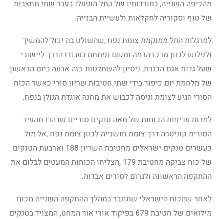
מהכיפה השנייה, במורדותיו של התל הופעלו בעבר שתי מחצבות
של טוף וסקוריה לחקלאות ולעשיית הבנייה.
למרגלות התל ממוקמת צומת נפח ,שהשולט בה יכול להמשיך
ולפלוש לכוון מרכז הרמה ומשם נפתחת בעבורו הדרך ליישובי
שעל גדות אגם הכנרת, ניסיון להשתלטות כזה ארעה ביום הראשון
של מלחמת יום כיפור בידי שתי חטיבות שריון סורי כאשר הכוח
הסורי הגיע לצומת וניסה לכבוש את מחנה אוגדת הגולן בנפח.
למרות עדיפות הכוחות של מאה טנקים סוריים שדהרו מהעיר
הסורית קוניטרה דרך צומת חושנייה לכוון צומת נפח ,אל מול
כעשרים טנקים ישראלים מחטיבת השריון 188 וארבעת הטנקים
של כוח צביקה מחטיבת 179 ,הצליחו הכוחות המעטים לבלום את
ההתקפה הראשונה ולגרום לסורים אבדות.
לאחר שהכוח הישראלי שתוגבר במהלך ההתקפה השנייה מכוח
מילואים של חטיבת 679 בפיקוד אורי אור המחט, המצויד בטנקים