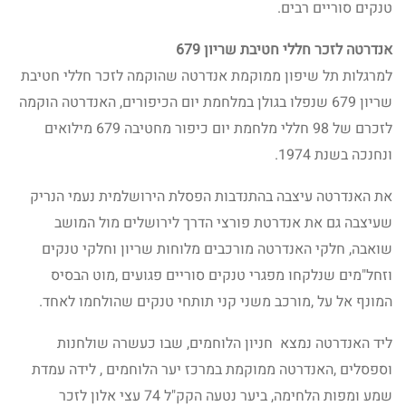
טנקים סוריים רבים.
אנדרטה לזכר חללי חטיבת שריון 679
למרגלות תל שיפון ממוקמת אנדרטה שהוקמה לזכר חללי חטיבת
שריון 679 שנפלו בגולן במלחמת יום הכיפורים, האנדרטה הוקמה
לזכרם של 98 חללי מלחמת יום כיפור מחטיבה 679 מילואים
ונחנכה בשנת 1974.
את האנדרטה עיצבה בהתנדבות הפסלת הירושלמית נעמי הנריק
שעיצבה גם את אנדרטת פורצי הדרך לירושלים מול המושב
שואבה, חלקי האנדרטה מורכבים מלוחות שריון וחלקי טנקים
וזחל"מים שנלקחו מפגרי טנקים סוריים פגועים ,מוט הבסיס
המונף אל על ,מורכב משני קני תותחי טנקים שהולחמו לאחד.
ליד האנדרטה נמצא חניון הלוחמים, שבו כעשרה שולחנות
וספסלים ,האנדרטה ממוקמת במרכז יער הלוחמים , לידה עמדת
שמע ומפות הלחימה, ביער נטעה הקק"ל 74 עצי אלון לזכר