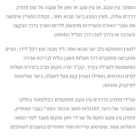
הסמוך, עין עקוב, או עין עקב או חאן אל עקבה על שם פונדק
דרכים עתיק , מעין הנובע ביער מבוא חמה , נקודת המעיין שימשה
את עוברי האורח והשיירות מדמשק לדרום הארץ בדרך הבקעה
והערבה או בדרך לעכו דרך הגליל התחתון.
למעין הממוקם בלב יער מבוא חמה ,ליד מבנה ועץ דקל לידו , המים
מהנביעה מתנקזים דרך תעלות מאבן בזלת לבריכת אגירה
המשמשת לטבילה בקיץ , קק"ל יצרה מקום חביב ביצירת תעלות
למים הזורמים ,ואפילו גשרון קטן מעל לתעלה, ביער שולחנות
לפיקניק ומנוחה.
שרידי פונדק הדרכים עין עקוב ממוקמים כקילומטר בחלקו
המערבי של היער, למרגלות מוצב והכפר הסורי בעבר תאופיק,
פונדק עין עקוב הוקם על שרידי חאן ומקום מעבר לפני המאה
השלוש עשר, ששימש שיירות סחר וסוחרים במעברם לשווקים.