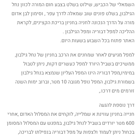
השמאלי של הכביש, שילוט בשלט בצבע חום המורה לכוון נחל
הגילבון, בשלט פונים שוב שמאלה לדרך עפר , וסימון לבן אדום
מורה על הדרך הנכונה לחניה בחניון בריכת הקצינים, לקראת
ההליכה למפל דבוריה ומפל הגילבון .
האתר פתוח בכל השבוע בשעות היום.
למפל מגיעים לאחר שמחנים את הרכב בחניון של נחל גילבון,
ממשיכים בשביל היורד למפל כעשרים דקות, ניתן לטבול
במימיו,מפל דבוריה הינו המפל העליון שנמצא בנחל גילבון
בשמורת גילבון, המפל נופל מגובה 10 מטר, וברוב ימות השנה
זורמים מים דרכו.,
דרך נוספת להגעה
חנייה בחניון עווינת א שמלייה, לוקחים את המסלול האדום ,אחרי
600 מטר יורדים בשביל לנחל גילבון, במפגש עם המסלול המסומן
בכחול ניתן לעמוד ולצפות על מפל דבוריה בנפילתו לבריכה,