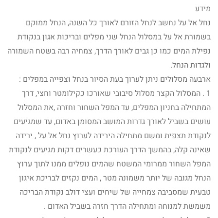
מידע
נחל אל על נחשב לנחל הזורם לאורך כל השנה, הנחל ממוקם
בשמורת אל על במסלול הנחל שני מפלים ובריכות אגון בנקודת
נפילת המים כמו כן גבים לאורך הדרך, צמחיה רבה בשטח השמורה
ולגדות הנחל.
ארבעה מסלולים ניתן לערוך בעת הסיור בנחל וצפייה במפלים :
1 . המסלול הקצר מסלול סיבובי שאורכו כקילומטר וחצי, דרך
המתחילה בחניון המפלים, עד המפל השחור וחזרה ,את המסלול
עושים בשביל לאורך גדרות המושב המסומן באדום, עד שמגיעים
לנקודת תצפית ומשם מתחילה הירידה לערוץ נחל אל על , ירידה
שאינה קלה, בהמשך הדרך העורכת כעשרים דקות מגיעים לנקודת
המפל השחור ממרומי המשטח שהמים נופלים ממנו לתוך ערוץ
הנחל מגובה של יותר משמונה מטר , המים נקזים לבריכת איגון
טבעית שמסביבה צמחייה של שיחים ועצי דולב נקודת הבריכה
משמשת למנוחה ומתחילה הדרך חזרה בשביל האדום .