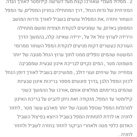
2 . מסלול מעגלי שאורכו קצת מעל לשישה קילומטר לאורך הגדה
המזרחית של גדות הנחל , דרך המתחילה בחניון המפלים, עד המפל
השחור וחזרה ,את המסלול עושים בשביל לאורך גדרות המושב
המסומן באדום, עד שמגיעים לנקודת תצפית ומשם מתחילה
הירידה לערוץ נחל אל על , ירידה שאינה קלה, בהמשך הדרך
העורכת כעשרים דקות מגיעים לנקודת המפל השחור ממרומי
המשטח שהמים נופלים ממנו לתוך ערוץ הנחל מגובה של יותר
משמונה מטר , המים נקזים לבריכת איגון טבעית שמסביבה
צמחייה של שיחים ועצי דולב , ממשיכים בשביל לאורך דופן הנחל
לכוון המפל הלבן ,בדרך פוגשים מספר בריכות איגון טבעיות
שהמים בזרימתם ממלאים אותם ,אורכו של ההמשך כשני
קילומטר עד המפל, מנקודה זאת ניתן להביט על בריכת האיגון
למרגלות המפל שנופל מגובה של יותר מארבע עשר מטר , לחזור
לחניה או לרדת לתחתית המפל בשביל היוצא בפיצול השביל
האדום כלפי מטה ולאחרי הביקור לחזור בחזרה לשביל ולחזור
לחניה .