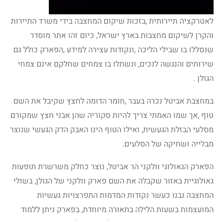
לאטרקציה תיירותית ,בזכות שיקום המחצבה בידי משרד התיירות
והקרן לשיקום מחצבות בארץ ישראל, כיום זהו אתר מוסדר
שנסללו בו שבילי הליכה ,ונקודות עצירה למידע ,הפארק כולל גם
שירותים והנגשה לנכים, ונשתלו בו צמחים שחלקם אינם צמחי
הגולן .
במחצבת אביטל נכרה בעבר ,חומר הדומה לחצץ שקיבל את השם
טוף ,אך שמו האמתי צריך להיות סקוריה שהן אבני חצץ שמקורם
מסלעי הבזלת הגעשית, ואילו הטוף הינו האבק הדק הגעשי שנוצר
מבלייה ושחיקה של הסלעים.
הפארק הגאולוגי וולקני הר אביטל, נוצר כחלק משרשרת תופעות
גאולוגיית באזור שקבלה את השם פארק וולקני של הגולן, בשולי
המחצבה נבנו כעשר נקודות המדמות התפרצויות געשיות
המועצמות בשעות הלילה בתאורה מיוחדת, בפארק ניתן ללמוד