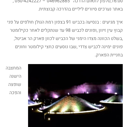
16:00,טלפון לתאום הדרכה 046962885 – 050-4242227 ,
באתר נערכים סיורים ליליים בהדרכה קבוצתית.
איך מגיעים : בנסיעה בכביש 91 בצפון רמת הגולן חולפים על פני
קבוץ עין זיוון ,ופונים לכביש 98 עד שנתקלים לאחר כקילומטר
,בשלט הכוונה מצדו הימני של הכביש לכוון פארק הר אביטל,
פונים ימינה לכביש צדדי ,שבו נוסעים כחצי קילומטר וחונים
בחניית הפארק.
המחצבה
הישנה
שופצה
והפכה