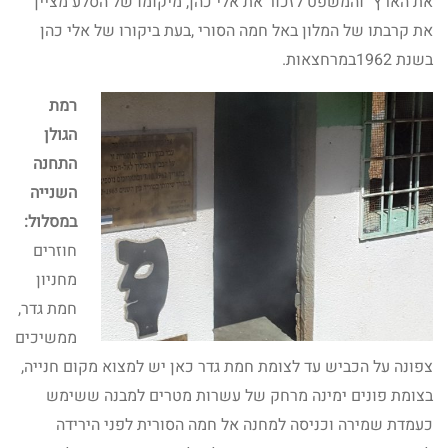
את הארץ" והמשפט לזכור את אלי כהן, מיקומו של הסלע מציין
את קרבתו של המלון באל חמה הסורי ,בעת ביקורו של אלי כהן
בשנת 1962במרחצאות.
רמת
הגולן
התחנה
השנייה
במסלול:
חוזרים
מחניון
חמת גדר,
ממשיכים
צפונה על הכביש עד לצומת חמת גדר כאן יש למצוא מקום חנייה,
בצומת פונים ימינה מרחק של עשרות מטרים למבנה ששימש
כעמדת שמירה וכניסה למחנה אל חמה הסורית לפני הירידה