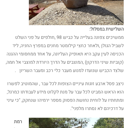
השלישית במסלול:
ממשיכים צפונה בעלייה על כביש 98 ,חולפים על פני השלט
לשביל הגולן ,ולאחר כחצי קילומטר מחנים במפרץ החניה, ליד
הכניסה לעין עקב היא תאופיק העליונה, על אחד ממחסומי ההגנה
(קוביות שיני הדרקון) ,המוצבים על הדרך היורדת למוצבי אל חמה,
שלצד הכביש שנועדו למנוע מעבר כלי רכב ומעבר השריון .
ניצב פסל ארבע זוגות עיניים הצופות לכל עבר , שהמוטיב לפשרו
הוא הראש המביט לכל עבר על מנת לקלוט מידע לעבודתו כמרגל,
ומתחתיו על לוחית נחושת הפסוק מספר ירמיהו שנחקק, "כי עיני
על דרכיהם לא נסתרו מלפני".
רמת