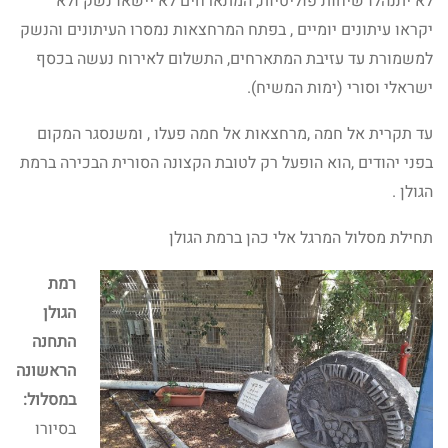
לא יתנהלו שיחות פוליטיות, המתארחים לא יישאו נשק ולא
יקראו עיתונים יומיים , בפתח המרחצאות נמסרו העיתונים והנשק
למשמורת עד עזיבת המתארחים, התשלום לאירוח נעשה בכסף
ישראלי וסורי (ימות המשיח).
עד תקרית אל חמה ,מרחצאות אל חמה פעלו , ומשנסגר המקום
בפני יהודים ,הוא הופעל רק לטובת הקצונה הסורית הבכירה ברמת
הגולן .
תחילת מסלול המרגל אלי כהן ברמת הגולן
רמת
הגולן
התחנה
הראשונה
במסלול:
בסיורו