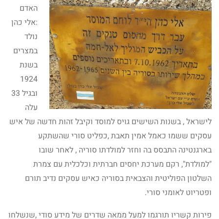
האדם
:אלי כהן
נולד
במצרים
בשנת
1924
ובגיל 33
עלה
לישראל , בשנות השישים גויס למוסד וקיבל זהות חדשה של איש
עסקים ששמו כאמל אמין תאבת ,כפליט סורי שהשתקע
בארגנטינה התבסס בה וחזר למולדתו סוריה , לאחר שובו
"למולדת", רקם מערכת יחסים חברתית וכלכלית עם צמרת
השלטון הפוליטית והצבאית בסוריה כאיש עסקים נדיב תורם
ופטריוט לאומני סורי.
פירות קשריו תורגמו למעל ממאה שדרים של מידע סודי ,שנשלחו