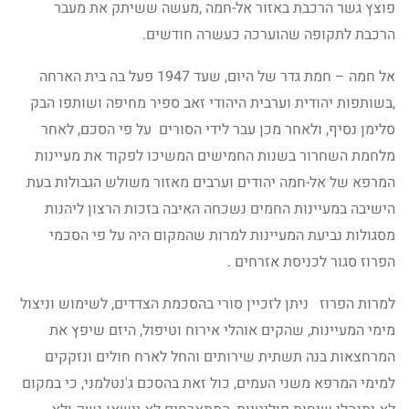
פוצץ גשר הרכבת באזור אל-חמה ,מעשה ששיתק את מעבר
הרכבת לתקופה שהוערכה כעשרה חודשים.
אל חמה – חמת גדר של היום, שעד 1947 פעל בה בית הארחה
,בשותפות יהודית וערבית היהודי זאב ספיר מחיפה ושותפו הבק
סלימן נסיף, ולאחר מכן עבר לידי הסורים על פי הסכם, לאחר
מלחמת השחרור בשנות החמישים המשיכו לפקוד את מעיינות
המרפא של אל-חמה יהודים וערבים מאזור משולש הגבולות בעת
הישיבה במעיינות החמים נשכחה האיבה בזכות הרצון ליהנות
מסגולות נביעת המעיינות למרות שהמקום היה על פי הסכמי
הפרוז סגור לכניסת אזרחים .
למרות הפרוז ניתן לזכיין סורי בהסכמת הצדדים, לשימוש וניצול
מימי המעיינות, שהקים אוהלי אירוח וטיפול, היזם שיפץ את
המרחצאות בנה תשתית שירותים והחל לארח חולים ונזקקים
למימי המרפא משני העמים, כול זאת בהסכם ג'נטלמני, כי במקום