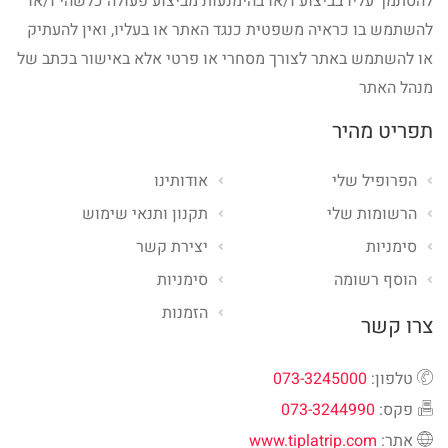
להסתמך עליו בביצוע ו/או בהימנעות מביצוע פעולה כלשהי ו/או
להשתמש בו כראיה משפטית כנגד האתר או בעליו, ואין להעתיק
או להשתמש באתר לצורך מסחרי או פרטי אלא באישור בכתב של
מנהל האתר
תפריט מהיר
הפרופיל שלי
אודותינו
הרשומות שלי
תקנון ותנאי שימוש
סימניות
יצירת קשר
הוסף רשומה
סימניות
הזמנות
צרו קשר
טלפון:
073-3245000
פקס:
073-3244990
אתר:
www.tiplatrip.com