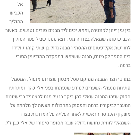
אל
הכביש
המוליך
בין עין זיוון לקונטרה ,וממשיכים ליד מבנים סורים נטושים, כאשר
הכביש פונה שמאלה בצדו הימני ,יוצא ממנו שביל עפר המוליך
לחורשת אקליפטוסים המסתיר מבנה גדול בן שתי קומות ולידו
בית הספר לקצינים, מבנה ששימש כמפקדת המודיעין הסורי
ברמה .
במרכז חצר המבנה ממוקם פסל מבטון שצורתו מנעול , המסמל
פתיחת מנעולי השערים למידע שנפתחו בפני אלי כהן, ומתחתיו
חקוק שזהו המבנה שאלי כהן ביקר בו על מנת להצטייד ברישיונות
המעבר לביקוריו ברמה והפסוק בתחבולות תעשה לך מלחמה על
משקוף הכניסה הראשית לאחר העלייה על המדרגות בצדו
השמאלי לוחית נחושת גדולה שבה מסופר סיפורו של אלי כבן ז"ל.