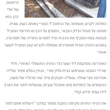
הראשון
של אלי
כהן ,הוא
התלווה לקרוב משפחה של הרמטכ"ל הסורי באותה העת, שהיה
ממונה על מנהל הדלק הצבאי , נוסעים על הכביש הדרומי המוביל
מצומת צמח המקיף את הכנרת ונרד למגרש החנייה של חמת גדר,
במגרש החניה הגדול ממשיכים שמאלה לכביש קטן המוביל לשער
אחורי .
האנדרטה ממוקמת ליד שער גדר החניה החשמלי האחורי, וליד
שרידי המבנה ששימש כבית מלון סורי , נבחין בסלע אפור שלידו
אנדרטה חצי עגולה ,שעליה חקוקים ציור שני מרגליו של משה,
הנושאים על כתפיהם מוט אשכול ענבים ,שנשלחו לתור את הארץ
לידו עמוד מידע קולי.
את הציור החרוט מקיפה כתובת מספר במדבר "וישלחו אתם לתור