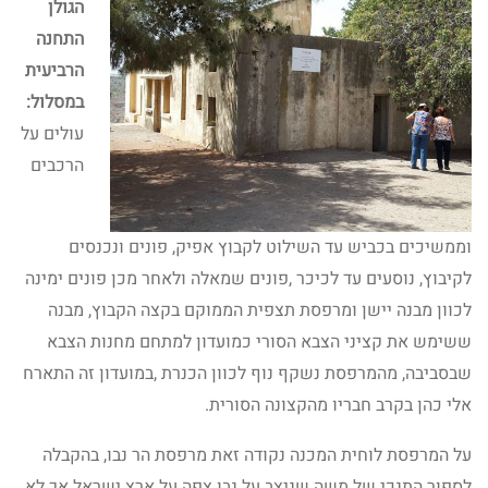
הגולן
התחנה
הרביעית
במסלול:
עולים על
הרכבים
וממשיכים בכביש עד השילוט לקבוץ אפיק, פונים ונכנסים
לקיבוץ, נוסעים עד לכיכר ,פונים שמאלה ולאחר מכן פונים ימינה
לכוון מבנה יישן ומרפסת תצפית הממוקם בקצה הקבוץ, מבנה
ששימש את קציני הצבא הסורי כמועדון למתחם מחנות הצבא
שבסביבה, מהמרפסת נשקף נוף לכוון הכנרת ,במועדון זה התארח
אלי כהן בקרב חבריו מהקצונה הסורית.
על המרפסת לוחית המכנה נקודה זאת מרפסת הר נבו, בהקבלה
לספור התנכי של משה שניצב על נבו צפה על ארץ ישראל אך לא