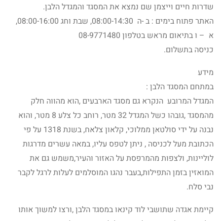
שדרות חיים וייצמן שם נמצא את המסגד והמגדל הלבן.
האתר פתוח בימים : ב -ה 08:00-14:30, שבת וחג 08:00-16:00,
א – ו בתיאום מראש בטלפון 08-9771480
כניסה בתשלום.
מידע
במתחם המסגד הלבן :
המגדל המרובע הנקרא גם מסגד הארבעים ,הוא מהווה חלק
מהמסגד ,גובהו כשל המגדל 32 מטר, רוחב כל צלע 8 מטר, והוא
נבנה על ידי סולטאן ממלוכי, קלאון צלאח, בשנת 1318 על פי
הכתובת מעל לכניסה , ניתן לטפס עליו, במאה עשרים מדרגות
לוליינות, ולצפות מהמרפסת על האזור והעיר,משמש גם את
המואזין בזמן התפילות,בעבר נהגו המוסלמים לעלות לרגל לקבר
נבי סלח.
קיימת אגדה שתושבי לוד קינאו במסגד הלבן ,ורצו למשוך אותו