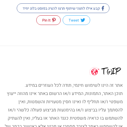
קבע אילו לחצני שיתוף תרצו להציג בפוסט בלוג יחיד
Pin It
Tweet
אתר זה הינו לשימוש חינמי, תודה לכל העוזרים במידע.
תוכן האתר, התמונות, המידע ו/או הרשום באתר אינו מהווה ייעוץ
משפטי ו/או תחליף לו ואינו חסין מטעויות והשמטות, ואין
להסתמך עליו בביצוע ו/או בהימנעות מביצוע פעולה כלשהי ו/או
להשתמש בו כראיה משפטית כנגד האתר או בעליו, ואין להעתיק
או להשתמש באתר לצורך מסחרי או פרטי אלא באישור בכתב של