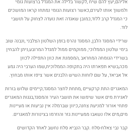
אליהם,יעץ להם שיח ,לקשור בלילה את המגדל ברצועות גומי
ולמשוך אותו לעירם,כאשר רצועות הגומי נמתחו קראו המושכים
כי המגדל קרב ללוד,כמובן שאגדה זאת נועדה לצחוק על תושבי
לוד.
שרידי המסגד הלבן, המסגד נהרס בזמן השלטון הצלבני ,ונבנה שוב
בימי שלטון הממלוכי, ממוקמים ממול למגדל המרובע,ניתן להבחין
בשרידי הגומחה המחראב ,המסמנת את כוון התפילה לכוון
מכה,בשיא תפארתו היה בתקופה הממלוכית,שמו הערבי היה גמע
אל אביאד, על שם לוחות השיש הלבנים אשר ציפו אותו מבחוץ.
המאגרים התת קרקעיים ,מתחת לחצר המסגד,קיימים שלוש בורות
לאגירת מים אשר שימשו את תושבי העיר והמסגד,בגגות המאגרים
פתחי אורור למניעת צחנה,כיוון שברמלה אין נביעות או מעיינות
מים,מים אלו נשאבו ממעיינות גזר והוזרמו בצינורות למאגרים.
קבר נבי צאלח-סלח .קבר הנביא סלח נחשב לאחד הקדושים