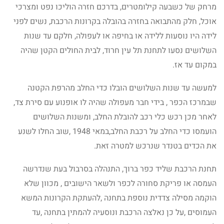
מרחק של כשבעה קילומטרים, בדרכם חזרה הוליכו נפט ומצרכי
אוכל, חלק מהתבואה בחזרה בהובלה בקרונות הרכבת, נשים לפני
לידה היו נוסעות ללידה או בחיפה או לעפולה, חלקם עד שנות
השלושים נסעו לתחנת תל עין חרוד, לבית החולים הקטן שהיה
במקום עד אז.
למעשה עד שנות השלושים הובלו כדי החלב מהרפת הקטנה
שבמרכז הכפר , בידי חבר מעפולה שהיה לו אופנוע עם סירת צד,
לאחר מכן רכש כלי רכב להובלת החלב, ומשנות השלושים
הועמסו כדי החלב על רכבת החלב,במאי 1948 ,שוב החלו לשנע
את הכדים בטנדר שנרכש למטרה זאת.
תחנת הרכבת שליד כפר ברוך, התנהלה בסרבול בעת שנדרשה
העמסה או פריקת סחורה לכפר ולשאר הישובים , מכוון שלא
הוקמה מסילה צדדית נוספת בתחנה ,להעתקת הקרונות המשא
העמוסים ,על כן נאלצה הרכבת ונוסעיה להמתין בתחנה ,עד