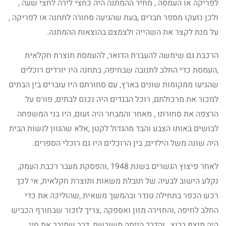
לפריקה או העמסה , מחיר ההמתנה היה כחצי לירה לחצי שעה ,
ולכן נזעקו מספר חברים ,בעת שהגיעה סחורה לתחנה או לפריקה ,
על מנת לקצר את השהייה ולצמצם בהוצאות ההמתנה.
הרכבת גם שימשה להעברת הדואר, להעמסת תוצרת חקלאית
,העמסת כדי החלב לתנובה שבחיפה, בתחנה היו יורדים רוכלים
שהגיעו ממקומות שונים בארץ, עם סחורתם היו עוברים בין הבתים
למכור את מרכולתם, רוכל הבגדים היה נכנס לבתים, פורס על
הרצפה את סחורתו , מאחר והמבחר היה זעום, היו בני המשפחה
לבושים באותו הצבע והבד מהגדול לקטן ,אלא שהגוון לנשות הבית
היה שונה משל הילדים, בין הרוכלים היו גם רוכלי הספרים.
לאחר פיצוץ הגשרים בשנת 1948 ,והפסקת מעבר רכבת העמק,
נקלע הישוב לבעיה של תובלת משאות ותוצרת חקלאית, אי לכך
רכש הכפר בתחילה טנדר ובהמשך משאית ,שהוליכה את כדי
החלב לחיפה ,והחזירה מזון ואספקה ,צריך לזכור שבחורף הכביש
היה מוצף בבוץ , והדרך הייתה משובשת ,דבר שמירר את חיי