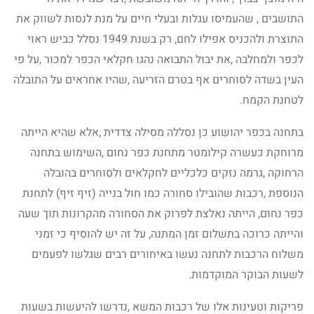
התושבים , שהעמיסו עגלות ובעלי חיים על מנת לנסות לשווק את
התוצרת ולהכניס אפילו לחם, רק בשנת 1949 נסלל כביש ראוי
לכפר ולמחלבה ,את יבול התבואה נהגו חקלאי הכפר למכור ,על פי
העין בשדה לסוחרים אף בטרם הזריעה ,שהיו אחראים על התובלה
לטחנת הקמח.
בתחנה בכפר יהושוע כן נסללה מסילה צדדית ,אלא שהיא הייתה
מרוחקת כעשרה קילומטר מתחנת כפר נחום ,השימוש בתחנה
הרחוקה ,גרמה נזקים כלכליים לחקלאים ולסוחרים בהובלה
הנוספת ,רכבות שהובילו סחורה כמו חול בנייה (זיף זיף) לתחנת
כפר נחום, הייתה נאלצת לפרוק את הסחורה מהקרונות תוך שעה
והייתה כרוכה בתשלום זמן המתנה, על זה יש להוסיף כי זמני
משלוח הרכבות לתחנה נעשו באיחורים רבים שגלשו לפעמים
לשעות הבוקר המוקדמות.
פריקות וטעינות אלו של רכבות המשא ,נדרשו להיעשות בשעות