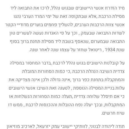
מיד הזדרזו אנשי היישובים שבגוש נהלל, לרכז את התבואה ליד
מסילת הרכבת ,אלא שבתקופה זאת של ימי המרד הערבי נהגו
אנשי צוות הרכבות הערבים, להשליך פחמים בוערים מדודיי הקטר
לשדות התבואה שבעמק , וכך על פי האגדות נעשה לעשרים טון
התבואה שבמערום ,שנאסף בשבת ליד מסילת תחנת ברוך בסוף
שנת 1934 , ריטואל שחזר על עצמו שנה לאחר שנה.
על קובלנות הישובים בגוש נהלל לרכבת ,בדבר המחסור במסילה
צדדית השיבה הנהלת הרכבת ,כי כמות הסחורות המובלת
והמתקבלת בתחנת כפר ברוך ,אינה גדולה ולכן אינה מצדיקה את
עלות בניית המסילה הנוספת , לטענה זאת השיבו אנשי הישובים
כי אם תיסלל שלוחה צדדית ,תעלה כמות הסחורות הנשלחות או
המתקבלות, ובכך יעלה נפח ההובלות וההכנסות לרכבת , ממש דו
שיח חרשים.
תודה ליהודה לבנוני, לוותיקי יישובי עמק יזרעאל, לארכיב מוזיאון