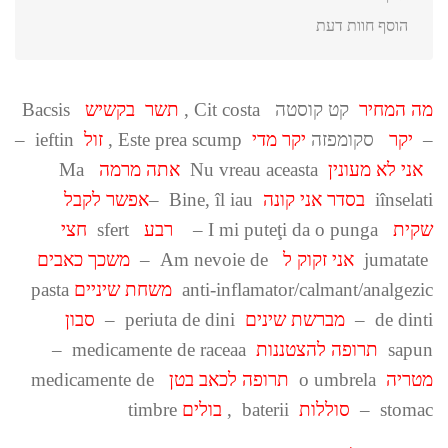
הוסף חוות דעת
מה המחיר
קט קוסטה Cit costa ,
תשר בקשיש
Bacsis
–
יקר
סקומפזה
יקר מדי
Este prea scump ,
זול
ieftin –
אני לא מעונין
Nu vreau aceasta
אתה מרמה
Ma
iînselati
בסדר אני קונה
Bine, îl iau –
אפשר לקבל
שקית
I mi puteţi da o punga –
רבע
sfert
חצי
jumatate
אני זקוק ל
Am nevoie de –
משכך כאבים
anti-inflamator/calmant/analgezic
משחת שיניים
pasta
de dinti –
מברשת שינים
periuta de dini –
סבון
sapun
תרופה להצטננות
medicamente de raceaa –
מטריה
o umbrela
תרופה לכאב בטן
medicamente de
stomac –
סוללות
baterii ,
בולים
timbre