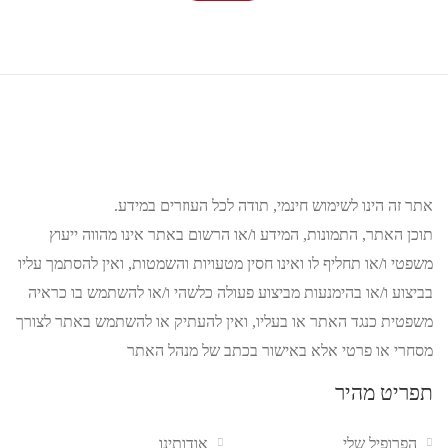
אתר זה הינו לשימוש חינמי, תודה לכל העוזרים במידע.
תוכן האתר, התמונות, המידע ו/או הרשום באתר אינו מהווה ייעוץ
משפטי ו/או תחליף לו ואינו חסין מטעויות והשמטות, ואין להסתמך עליו
בביצוע ו/או בהימנעות מביצוע פעולה כלשהי ו/או להשתמש בו כראיה
משפטית כנגד האתר או בעליו, ואין להעתיק או להשתמש באתר לצורך
מסחרי או פרטי אלא באישור בכתב של מנהל האתר
תפריט מהיר
הפרופיל שלי
אודותינו