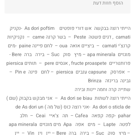
הוסף חוות דעת
הייתי רוצה בבקשה אש דורי פופטים As dori poftim -נקניק
carnati , דגים פשטה Peste – בשר קרנה carne – נקניקיות
קרנצ'י carnati – ביציים אואה oua – לחם פיינה paine -מים
מוגזים apa minerala – מיץ סוק Suc – בירה ברה Bere -
פרותטריים fructe proaspete , אגסים pere – תותים piersica
– אפרסק capsune ענבים piersica – לחם פינה Pin e –
גבינה ברינזה Brinza
שתייה קרה וחמה יינות ובירה
הייתי רוצה לשתות As dori se biau – אני מבקש בקבוק (שם )
As dori o sticla de -אני רוצה כוס (של מה ) de As dori un
pahar -קפה קפאה Cafea – תה צ'איי Ceai – חלב
לפטה Lapte – מים אפה Apa מים מוגזים apa minerala
– מיץ סוק Suc – בירה ברה Bere – יין וין Vin – יין