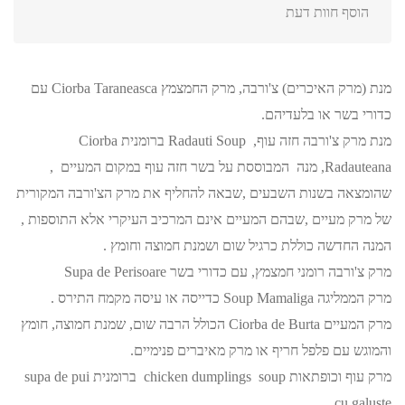
הוסף חוות דעת
מנת (מרק האיכרים) צ'ורבה, מרק החמצמץ Ciorba Taraneasca עם
כדורי בשר או בלעדיהם.
מנת מרק צ'ורבה חזה עוף, Radauti Soup ברומנית Ciorba
Radauteana, מנה המבוססת על בשר חזה עוף במקום המעיים ,
שהומצאה בשנות השבעים ,שבאה להחליף את מרק הצ'ורבה המקורית
של מרק מעיים ,שבהם המעיים אינם המרכיב העיקרי אלא התוספות ,
המנה החדשה כוללת כרגיל שום ושמנת חמוצה וחומץ .
מרק צ'ורבה רומני חמצמץ, עם כדורי בשר Supa de Perisoare
מרק הממליגה Soup Mamaliga כדייסה או עיסה מקמח התירס .
מרק המעיים Ciorba de Burta הכולל הרבה שום, שמנת חמוצה, חומץ
והמוגש עם פלפל חריף או מרק מאיברים פנימיים.
מרק עוף וכופתאות chicken dumplings soup ברומנית supa de pui
cu galuste .