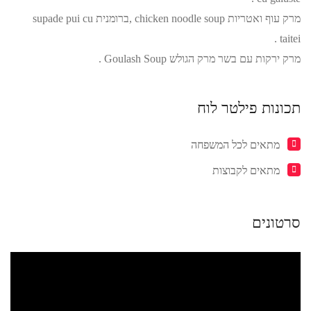
מרק עוף ואטריות chicken noodle soup ,ברומנית supade pui cu
taitei .
מרק ירקות עם בשר מרק הגולש Goulash Soup .
תכונות פילטר לוח
מתאים לכל המשפחה
מתאים לקבוצות
סרטונים