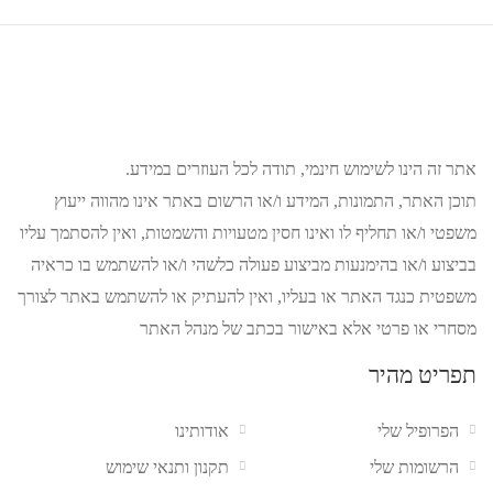
אתר זה הינו לשימוש חינמי, תודה לכל העוזרים במידע.
תוכן האתר, התמונות, המידע ו/או הרשום באתר אינו מהווה ייעוץ
משפטי ו/או תחליף לו ואינו חסין מטעויות והשמטות, ואין להסתמך עליו
בביצוע ו/או בהימנעות מביצוע פעולה כלשהי ו/או להשתמש בו כראיה
משפטית כנגד האתר או בעליו, ואין להעתיק או להשתמש באתר לצורך
מסחרי או פרטי אלא באישור בכתב של מנהל האתר
תפריט מהיר
הפרופיל שלי
אודותינו
הרשומות שלי
תקנון ותנאי שימוש