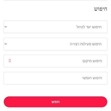
חיפוש
חפש