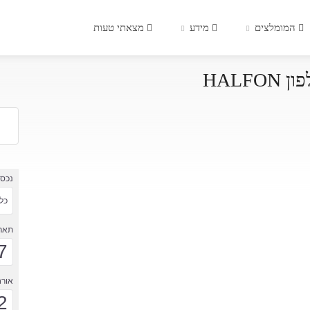
המומלצים
מידע
מצאתי טעות
HALF
נכס
כל 
תארי
7
אורח
2