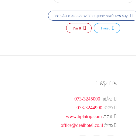
קבע אילו לחצני שיתוף תרצו להציג בפוסט בלוג יחיד
Pin It
Tweet
צרו קשר
טלפון:
073-3245000
פקס:
073-3244990
אתר:
www.tiplatrip.com
מייל:
office@dealhotel.co.il