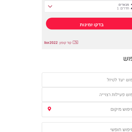
מבוגרים:
חדרים: 1
lior2022
קוד קופון:
וש
וש יעד לטיול
וש פעילות רצוייה