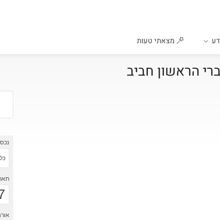
ע
מצאתי טעות
ברי הראשון חביב
נכס
כל 
תארי
7
אורח