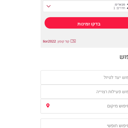
מבוגרים:
חדרים: 1
lior2022
קוד קופון:
וש
וש יעד לטיול
וש פעילות רצוייה