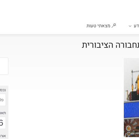
ע
מצאתי טעות
בורה הציבורית
נכס
כל 
תארי
6
אורח