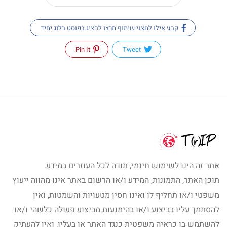
קבע אילו לחצני שיתוף תרצו להציג בפוסט בלוג יחיד
Pin It
Tweet
אתר זה הינו לשימוש חינמי, תודה לכל העוזרים במידע.
תוכן האתר, התמונות, המידע ו/או הרשום באתר אינו מהווה ייעוץ
משפטי ו/או תחליף לו ואינו חסין מטעויות והשמטות, ואין
להסתמך עליו בביצוע ו/או בהימנעות מביצוע פעולה כלשהי ו/או
להשתמש בו כראיה משפטית כנגד האתר או בעליו, ואין להעתיק