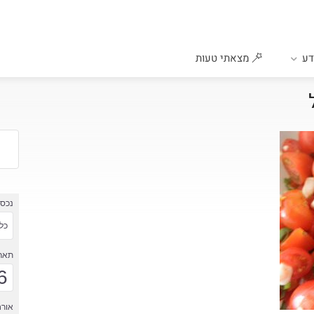
ע
מצאתי טעות
נכס
כל 
תארי
6
אורח