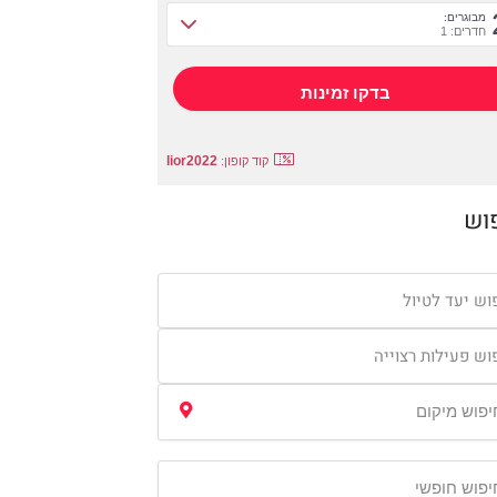
מבוגרים:
חדרים: 1
lior2022
קוד קופון:
וש
וש יעד לטיול
וש פעילות רצוייה