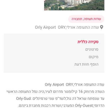
שדות תעופה
,
תחבורה
שדה התעופה אורלי,Orly Airport ORY
סקירה כללית
סרטונים
מיקום
הוסף חוות דעת
שדה התעופה אורלי,Orly Airport ORY
השדה מרוחק 16 קילומטר מדרום לעיר,היה נמל התעופה הראשי
עד שנפתח שראל דה גול,לשד"פ שני טרמינלים :Orly-Sud
הדרומי,Orly-Ouest המערבי,ושרות רכבות מחברת בינהם.