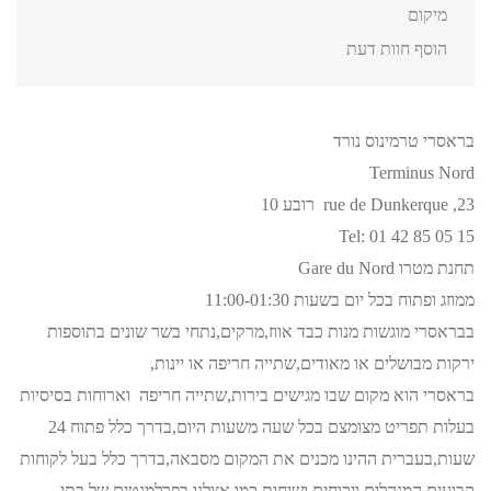
מיקום
הוסף חוות דעת
בראסרי טרמינוס נורד
Terminus Nord
23, rue de Dunkerque רובע 10
Tel: 01 42 85 05 15
תחנת מטרו Gare du Nord
ממוזג ופתוח בכל יום בשעות 11:00-01:30
בבראסרי מוגשות מנות כבד אווז,מרקים,נתחי בשר שונים בתוספות
ירקות מבושלים או מאודים,שתייה חריפה או יינות,
בראסרי הוא מקום שבו מגישים בירות,שתייה חריפה וארוחות בסיסיות
בעלות תפריט מצומצם בכל שעה משעות היום,בדרך כלל פתוח 24
שעות,בעברית ההינו מכנים את המקום מסבאה,בדרך כלל בעל לקוחות
קבועים המנהלים ויכוחים ושיחות כמו אצלנו בפרלמנטים של בתי