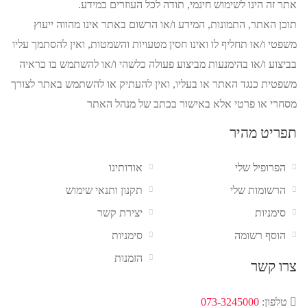
אתר זה הינו לשימוש חינמי, תודה לכל העוזרים במידע.
תוכן האתר, התמונות, המידע ו/או הרשום באתר אינו מהווה ייעוץ
משפטי ו/או תחליף לו ואינו חסין מטעויות והשמטות, ואין להסתמך עליו
בביצוע ו/או בהימנעות מביצוע פעולה כלשהי ו/או להשתמש בו כראיה
משפטית כנגד האתר או בעליו, ואין להעתיק או להשתמש באתר לצורך
מסחרי או פרטי אלא באישור בכתב של מנהל האתר
תפריט מהיר
הפרופיל שלי
אודותינו
הרשומות שלי
תקנון ותנאי שימוש
סימניות
יצירת קשר
הוסף רשומה
סימניות
הזמנות
צרו קשר
טלפון:
073-3245000