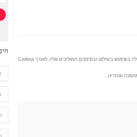
חיפ
ממוקם ב Arroyo Naranjo, פשוט יש להגיע אליו בשימוש בשילוט ובסימנים המוליכים אליו, לאורך Cortina
מהפכה ואחריה.