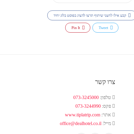
קבע אילו לחצני שיתוף תרצו להציג בפוסט בלוג יחיד
Pin It
Tweet
צרו קשר
טלפון:
073-3245000
פקס:
073-3244990
אתר:
www.tiplatrip.com
מייל:
office@dealhotel.co.il