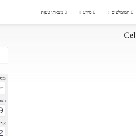
המומלצים
מידע
מצאתי טעות
נכס
כל 
תארי
9
אורח
2