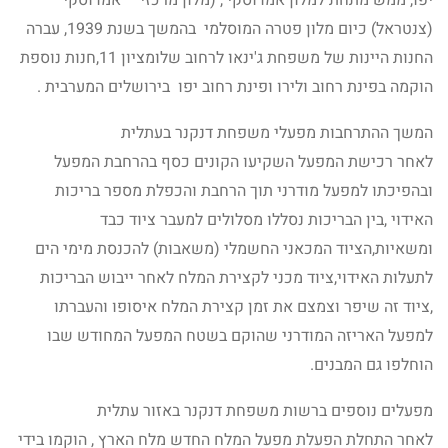
יפו, ממש מתחת למלון אמדוסקי , (מלון מרכזי – אמדוסקי
(צנטראל) כיום מלון פטרה המוסלמי בהמשך בשנת 1939, עברה
החנות היינות של משפחת ג'ינאו לרחוב שלומציון 11,חנות נוספת
הוקמה בפינת רחוב ולירו ופינת רחוב יפו בירושלים המערבית .
המשך ההתרחבות מפעלי משפחת דנקנר בעתלית
לאחר רכישת המפעל השקיעו הקונים כסף בהרחבת המפעל
ובהפיכתו למפעל מודרני תוך הרחבת והכפלת מספר בריכות
האידוי ,בין הבריכות נסללו מסלולים למעבר ציוד כבד
ומשאיות,הציוד המכאני החשמלי (משאבות) להכנסת מימי הים
לתעלות האידוי,ציוד מכני לקצירת המלח לאחר ייבוש הבריכות
,ציוד זה שיפר וצמצם את זמן קצירת המלח איסופו והעברתו
למפעל האריזה המודרני שהוקם בשטח המפעל המחודש שבו
הוחלפו גם המבנים.
מפעלים נוספים ברשות משפחת דנקנר באזור עתלית
לאחר התחלת הפעלת מפעל המלח החדש מלח הארץ , הוקמו בידי