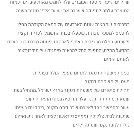
שרירים וזיעה, מ ספר העובדים עלה לחמש מאות עובדים וכמות
התוצרת עלתה לתפוקה שעברה את ששת אלפי טונות בשנה.
בסביבות שמחצית שנות הארבעים של המאה הקודמת החלו
להכניס למפעל מכונות שפעלו בכוח החשמל ,לכרייה וקציר
ולשינוע המלח מבריכות האידוי לאריזתו ,פחתה מצבת כוח האדם
במפעל המלח,והמפעל החל להראות סימנים של מודרניזציה
לאותם הימים .
כניסת משפחת דנקנר לתחום מפעל המלח בעתלית
מעט על משפחת דנקנר
תחילת סיפורם של משפחת דנקנר בארץ ישראל ,מתחיל בעת
שמאיר מתתיהו דנקנר עלה מרוסיה בסוף המאה התשע
עשר,והתיישב כחקלאי במושבה פתח תקווה ,ביחד עם רעייתו
שושנה לבית צלליכין (ממייסדי ראשון לציון,לאחר נישואיהם
נולדו לזוג דנקנר שמונה ילדים.