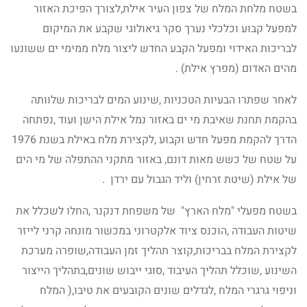
בשטח מלחת המלח של צפון העיר אילת,לצורך הפיכת האזור
למפעל קבוע וכלכלי נערך סקר גיאולוגי שקבע את המיקום
לבריכות האידוי ומפעל הקבע החדש ליצור מלח ממימי ים ששונעו
מהים האדום (מפרץ אילת) .
לאחר שפתרו הבעיות הטכניות ,שינוע המים לבריכות שלוותה
בהקמת תחנת שאיבת מי ים באזור נמל אילת הישן ועוד ,נפתחה
הדרך להקמת מפעל חדש וקבוע ,לקצירת מלח באילת בשנת 1976
על שטח של כשש מאות דונם, באזור מתקני ההתפלה של מי הים
של אילת (שיטת זרחין) וליד הגבול עם ירדן .
בשטח מפעלי "מלח הארץ" של משפחת דנקנר ,החלו לשכלל את
שיטות העבודה ,הוכנס ציוד אלקטרוני במכשור מונחה קרני לייזר
לקצירת המלח בבריכות,קוצר תהליך זמן העבודה,שופרה מערכת
השינוע ,שוכלל תהליך העיבוד ,סוגי ייבוש שונים,בתהליך הייצור
וניפוי גרגרי המלח ,לגדלים שונים הקובעים את טיבו,( המלח