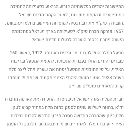
התיישבות יהודים בפלשתינה כזרוע הביצוע בפעילותה לתמיכה
במתיישבים ובהקמת מושבות , לאחר הקמת מדינת ישראל
,העבירה פיק"א את רוב נכסיה למוסדות המיישבים ולמדינה,בשנת
1957 פורקה חברת פיק"א לפעילותה בארץ ישראל במתכונתה
הישנה ויתרת נכסיה הועברה לבעלות מדינת ישראל .
מפעל המלח החל לקרום עור וגידים באוגוסט 1922 ,כאשר 160
עובדים יהודים החלו בעבודת התשתית להקמת המפעל ובריכות
האידוי, על פי התוכניות המפעל יפתח את שעריו ויחל ליצר מלח
בשנת 1923 ,אנשי הוועד היהודי הציוני מקווים שבמפעל יועסקו
קרוב למאתיים פועלים עבריים.
חברת המלח הארץ ישראלית שנוסדה ,החכירה את האדמה מחברת
יק"א ,בחוזה לשלוש שנים לספק כמות מלח במחיר קבוע לטון
מלח,כיוון שהחברה החדשה חסרה מיכון הנדרש להכנת בריכות
האידוי ועיבוד המלח לאחר ייבוש מי הים,הם חברו לדב ברל הופמן