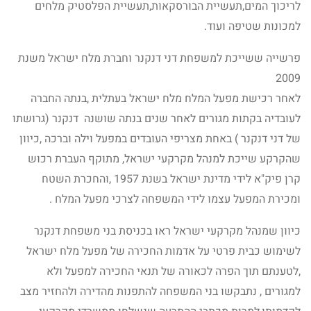
לריכוך המים,תעשיית הבורסקאות,תעשיית הפלסטיק מלחים
למכונות שטיפה ועוד.
פרשייה ששייכת למשפחת דני דנקנר וחברת מלח ישראל משנת
2009
לאחר רכישת מפעל המלח מלח ישראל בעתלית ,בנתה החברה
לעובדיה בקתות מגורים לאחר שנים בנתה שושנה דנקנר (גרושתו
של דני דנקנר ) באחת מצריפי העובדים במפעל וילה וברכה ,כיוון
שהקרקע שייכת למנהל מקרקעי ישראל, מתוקף העברת רכוש
קרן פיק"א לידי מדינת ישראל בשנת 1957 ,והחכרת השטח
ומכירת המפעל עצמו לידי המשפחה לצרכי מפעל המלח .
כיוון שמנהל מקרקעי ישראל ראו בכניסת בני משפחת דנקנר
לשימוש כבית פרטי על אדמות החכירה של מפעל מלח ישראל
,לטענתם תוך הפרה לכאורה של תנאי החכירה למפעל ולא
למגורים , נתבקשו בני המשפחה להתפנות מהדירה ולהחזיר מצב