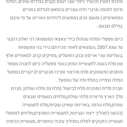
מוכנס למעין מכשיר ניפוי שבו ישנם נקבים בגדלים שונים, המלח
נדחף למנפה וגרגרי הלח עוברים בהתאם לגודלם בחורים
המתאימים ) ומשם זורם במסועים ליחידות האריזה על פי טיבם
,גודלם וצבעם .
כיום מפעלי המלח שנוהלו בידי צאצאי המשפחה דני ואלון דנקנר
עד שנת 2007 ,הנמצאים לאחר מכירתם בידי בני המשפחה
,בשליטת שרי אריסון ובנק הפועלים ,מפיקים קרוב למאתיים אלף
טון מלח בשנה לתעשיית המזון בשני מפעליה כיום לחברה מספר
מותגים המשווקים מלח מהיצור ומרכז מבקרים לביקורים במפעל
המלח וצפייה בתולדותיו של המפעל .
חברת סלית המוכרת מלח לבישול (מלח גס ומלח שולחן ,חברת
מלך הארץ מייצרת מלחי שולחן,מלחים בטעמים וצבעים
שונים,מלח גורמה ,באריזות שאינן שקיות,מלח לתעשייה
(הכשר,לתהליך ייצור הגבינות, לתעשיית החמוצים,מלחים למפעלי
תעשייה הזקוקים למלח בתהליך עיבוד החומרים ,תעשיית הכימיה