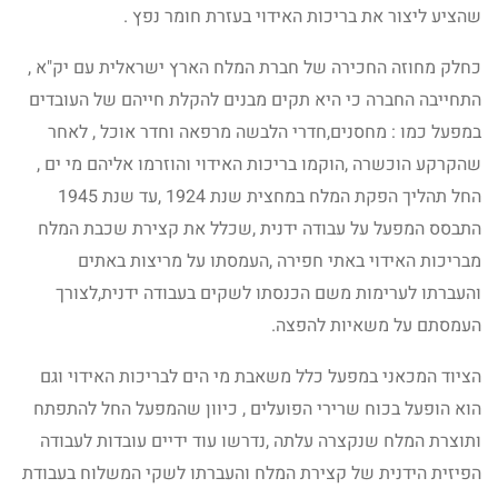
שהציע ליצור את בריכות האידוי בעזרת חומר נפץ .
כחלק מחוזה החכירה של חברת המלח הארץ ישראלית עם יק"א ,
התחייבה החברה כי היא תקים מבנים להקלת חייהם של העובדים
במפעל כמו : מחסנים,חדרי הלבשה מרפאה וחדר אוכל , לאחר
שהקרקע הוכשרה ,הוקמו בריכות האידוי והוזרמו אליהם מי ים ,
החל תהליך הפקת המלח במחצית שנת 1924 ,עד שנת 1945
התבסס המפעל על עבודה ידנית ,שכלל את קצירת שכבת המלח
מבריכות האידוי באתי חפירה ,העמסתו על מריצות באתים
והעברתו לערימות משם הכנסתו לשקים בעבודה ידנית,לצורך
העמסתם על משאיות להפצה.
הציוד המכאני במפעל כלל משאבת מי הים לבריכות האידוי וגם
הוא הופעל בכוח שרירי הפועלים , כיוון שהמפעל החל להתפתח
ותוצרת המלח שנקצרה עלתה ,נדרשו עוד ידיים עובדות לעבודה
הפיזית הידנית של קצירת המלח והעברתו לשקי המשלוח בעבודת