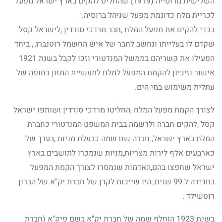
השלישית מרוסייה (1919) שהחליט להקים בארץ ישראל מפעל
לכריית מלח כדוגמת מפעל שניהל ברוסיה.
בכדי להקים את מפעל המלח ,חבר מרדכי סורדין ,לישראל קסל
שקדם לו בעלייתו ונחשב לחבר של איש החשמל רוטנברג , ביחד
הפעילו את קשריהם בממשל המנדטורי וזכו לקבל בשנת 1921
אישור וזיכיון להקמת המפעל למלח לתעשיית המזון בחופה של
עתלית משימוש במי הים.
לצורך הקמת מפעל המלח ,החליטו מרדכי סורדין ושותפו ישראל
קסל ,להקים חברה ולרשמה בבית המשפט המנדטורי כחברת
המלח בארץ ישראל, חברה שנרשמה כבעלת מניות ,בערך של
כארבעים אלף לירות מצריות,מניות שנמכרו לתושבים בארץ
ישראל שחפצו בהם,האדמות שנמסרו לצורך הקמת המפעל
בחכירה ל 99 שנים, היו שייכות לקרן של חברת יק"א של הברון
רוטשילד .
בשנת 1923 הוחלף שמה של חברת יק"א בשם פיק"א (חברת