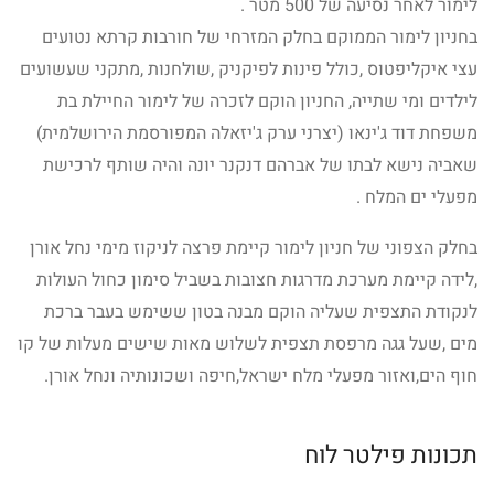
לימור לאחר נסיעה של 500 מטר .
בחניון לימור הממוקם בחלק המזרחי של חורבות קרתא נטועים
עצי איקליפטוס ,כולל פינות לפיקניק ,שולחנות ,מתקני שעשועים
לילדים ומי שתייה, החניון הוקם לזכרה של לימור החיילת בת
משפחת דוד ג'ינאו (יצרני ערק ג'יזאלה המפורסמת הירושלמית)
שאביה נישא לבתו של אברהם דנקנר יונה והיה שותף לרכישת
מפעלי ים המלח .
בחלק הצפוני של חניון לימור קיימת פרצה לניקוז מימי נחל אורן
,לידה קיימת מערכת מדרגות חצובות בשביל סימון כחול העולות
לנקודת התצפית שעליה הוקם מבנה בטון ששימש בעבר ברכת
מים ,שעל גגה מרפסת תצפית לשלוש מאות שישים מעלות של קו
חוף הים,ואזור מפעלי מלח ישראל,חיפה ושכונותיה ונחל אורן.
תכונות פילטר לוח