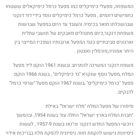
המשפחה, מפעלי כימיקלים כמו מפעל כרמל כימיקאלים ששטחו
כחמישים דונמים , מפעל כרמל כימיקלים נוסד בידי דוד דנקנר
שבהשכלתו תואר בכימיה והעובד עד היום במפעל שברשות
משפחת דנקנר,כיום מתנהלים מאבקים של תושבי עתלית
וארגונים סביבתיים כנגד המפעל ארובותיו ושפכיו המייצר בין
היתר אמוניה,פורמלין ואצטון .
משפח דנקנר המשיכה להתרחב ובשנת 1961 הוקם ליד מפעל
המלח ,מפעל נוסף שנקרא "גד כימיקלים" , בשנת 1966 הוקם
מפעל "כרמל כימיקלים" ,בשנת 1967 הוקם מפעל "שרפי כרמל"
לדבקים.
סיפורו של מפעל המלח "מלח ישראל" באילת
"חברת המלח בארץ ישראל" החלה עוד בשנת 1954, ובהמשך
רוכשי המפעל החדש דנקנר וגי'נאו בשנת 1957-9 , לעשות
ניסיונות גישוש להקמת חווה ניסיונית להפקת מלח בבריכות אידוי