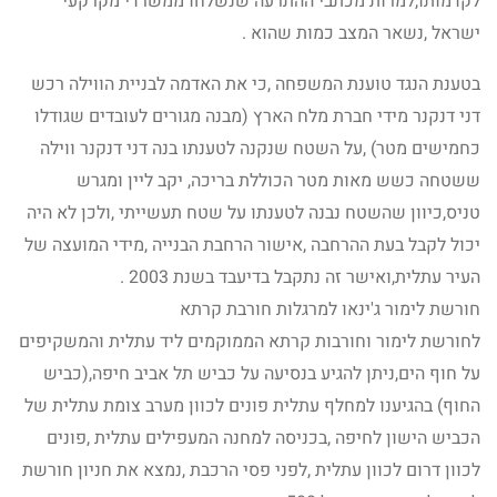
לקדמותו,למרות מכתבי ההתרעה שנשלחו ממשרדי מקרקעי
ישראל ,נשאר המצב כמות שהוא .
בטענת הנגד טוענת המשפחה ,כי את האדמה לבניית הווילה רכש
דני דנקנר מידי חברת מלח הארץ (מבנה מגורים לעובדים שגודלו
כחמישים מטר) ,על השטח שנקנה לטענתו בנה דני דנקנר ווילה
ששטחה כשש מאות מטר הכוללת בריכה, יקב ליין ומגרש
טניס,כיוון שהשטח נבנה לטענתו על שטח תעשייתי ,ולכן לא היה
יכול לקבל בעת ההרחבה ,אישור הרחבת הבנייה ,מידי המועצה של
העיר עתלית,ואישר זה נתקבל בדיעבד בשנת 2003 .
חורשת לימור ג'ינאו למרגלות חורבת קרתא
לחורשת לימור וחורבות קרתא הממוקמים ליד עתלית והמשקיפים
על חוף הים,ניתן להגיע בנסיעה על כביש תל אביב חיפה,(כביש
החוף) בהגיענו למחלף עתלית פונים לכוון מערב צומת עתלית של
הכביש הישון לחיפה ,בכניסה למחנה המעפילים עתלית ,פונים
לכוון דרום לכוון עתלית ,לפני פסי הרכבת ,נמצא את חניון חורשת