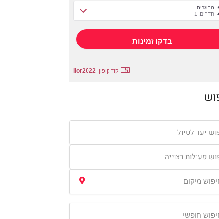
מבוגרים:
חדרים: 1
lior2022
קוד קופון:
וש
וש יעד לטיול
וש פעילות רצוייה