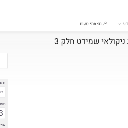
ע
מצאתי טעות
נכס
כל 
תארי
8
אורח