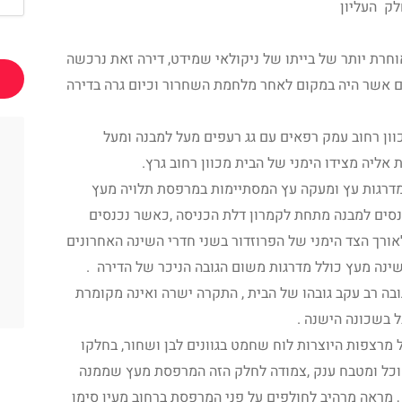
חרת יותר של בייתו של ניקולאי שמידט, דירה זאת נרכשה
גן הילדים אשר היה במקום לאחר מלחמת השחרור וכיום גרה בדירה
ון רחוב עמק רפאים עם גג רעפים מעל למבנה ומעל
אליה מצידו הימני של הבית מכוון רחוב גרץ.
דרגות עץ ומעקה עץ המסתיימות במרפסת תלויה מעץ
סים למבנה מתחת לקמרון דלת הכניסה ,כאשר נכנסים
אורך הצד הימני של הפרוזדור בשני חדרי השינה האחרונים
שינה מעץ כולל מדרגות משום הגובה הניכר של הדירה .
גובה רב עקב גובהו של הבית , התקרה ישרה ואינה מקומרת
ל בשכונה הישנה .
מרצפות היוצרות לוח שחמט בגוונים לבן ושחור, בחלקו
אוכל ומטבח ענק ,צמודה לחלק הזה המרפסת מעץ שממנה
מראה מרהיב לחולפים על פני המרפסת ברחוב מעין סימן