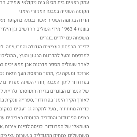
עמק רפאים בית מס 8 בית ניקולאי שמידט החלק העליון
הקומה השנייה במבנה המקורי הימני
הדירה בקומה השנייה אשר נבנתה בתקופה מאו
בשנת 1963-4 מידי העולים החדשים ו
משפחה עם ילדים בוגרים .
לדירה מרפסת העציצים הגדולה והמרשימה לכו
למרפסת ומעל למדרגות הבטון והעץ , המוליכות 
לאחר שעולים מספר מדרגות אבן ממשיכים במ
ארוכה ומעקה עץ ,מתוך מרפסת העץ הזאת נכנ
בפרוזדור לתוך המבנה ,חדרי השינה מפוזרים ל
של הנערים הבוגרים בדירה התווסתה גלריית ל
לאורך הקיר הימני בפרוזדור ,ספרייה ענקית ב
כדירה מתחתיה , מעל לתקרה גג רעפים כמקוב
רצפת הפרוזדור והחדרים מכוסים באריחים של 
השמאלי של הפרוזדור כניסה לפינת אירוח ,
משתשלים צמחים המגודלים בעשרות עציצים , 