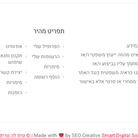
תפריט מהיר
מידע.
הפרופיל שלי
אודותינו
ינו מהווה ייעוץ משפטי ו/או
תקנון ותנאי
הרשומות שלי
שימוש
סתמך עליו בביצוע ו/או
סימניות
יצירת קשר
בו כראיה משפטית כנגד האתר
הוסף רשומה
 מסחרי או פרטי אלא באישור
סימניות
הזמנות
Smart Digital Solut
by SEO Creative
Made with
טיפ לה טריפ