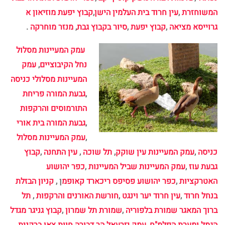
המשוחזרת
,
עין חרוד בית העלמין הישן
,
קבוץ יפעת מוזיאון א
גרוייסא מציאה
,
קבוץ יפעת
,
סיור בקבוץ גבת
,
מנזר מוחרקה
.
עמק המעיינות מסלול
נחל הקיבוציים
,
עמק
המעיינות מסלולי כניסה
,
גבעת המורה פריחת
התורמוסים והרקפות
,
גבעת המורה בית אורי
,
עמק המעיינות מסלול
כניסה
,
עמק המעיינות עין שוקק
,
תל שוכה
,
עין התחנה
,
קבוץ
גבעת עוז
,
עמק המעיינות שביל המעיינות
,
כפר יהושוע
האטרקציות
,
כפר יהושוע פסיפס ריכארד קאופמ
ן ,
קניון הבזלת
בנחל חרוד
,
עין חרוד יער וינגט
,
חורשת האורנים והרקפות
,
תל
ברוך המאגר
שמורת בלפוריה
,
שמורת תל שמרון
,
קבוץ גניגר מגדל