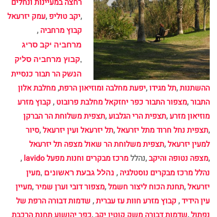
רחצה במעיינות ונחלים
,
יקב טוליפ
,
עמק יזרעאל
קבוץ מרחביה
,
מרחביה יקב סריג
,
קבוץ מרחביה סליק
הר תבור כנסיית
הנשק
ההשתנות
,
תל מגידו
,
יפעת מחלבה ומוזיאון הרפת
,
מחלבת אלון
התבור
,
מצפור התבור
כפר יחזקאל מחלבת פרובוט
,
קבוץ מזרע
מוזיאון מזרע
,
תצפית הרי הגלבוע
,
תצפית משלוחת הר הברקן
,
תצפית נחל חרוד מתל יזרעאל
,
תל יזרעאל ועין יזרעאל
,
סיור
למעין יזרעאל
,
תצפית משלוחת הר שאול
מצפה תל יזרעאל
,
מצפה נטופה והיקב
,נהלל
מרכז מבקרים וחנות מפעל lavido
,
נהלל מרכז מבקרים נוסטלגיה
,
מעין
נהלל גבעת ראשונים
,
יזרעאל
,
תחנת הכוח ליצור חשמל
,
מצפור דובי וערן שמיר
,
מעיין
עין הידיד
,
קבוץ מזרע חוות עז עברית
,
שדמות דבורה הרפת של
נפתול
,
שדמות דבורה משק קוטין יקב
,
כפר יהושוע תחנת הרכבת