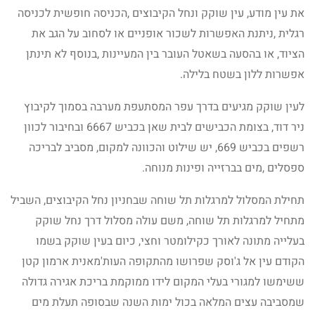
את עין מודע, עין שוקק ונחל הקיבוצים ,הכניסה חופשית לכניסה
רגלית ,ניתנת האפשרות לשכור אופניים או לסחוב על הגב את
הציוד, או בהסעה בשאטל העובר בין המעיינות ,בנוסף לא תינתן
אפשרות ללון בשטח בלילה.
לעין שוקק מגיעים בדרך עפר המסתעפת מערבה בסמוך לקיבוץ
ניר דוד, בצומת הכבישים לבית שאן בכביש 6667 ובחיבור לכוון
רשפים בכביש 669, יש שילוט והכוונה למקום, מסביב לבריכה
ספסלים ,מים בברזייה ופינות מנוחה.
תחילת המסלול למרגלות תל שוחה שבחניון נחל הקיבוצים, השביל
מתחיל למרגלות תל שוחה, משם עולה מסלול דרך נחל שוקק
בעלייה מתונה לאורך כקילומטר וחצי, כיום בעין שוקק בשמו
הקודם עין אל ג'וסק שפרושו מהתקופה העות'מאנית ארמון קטן
ששימשו למגורי בעלי המקום לידו ממוקמת בריכת אגירה גדולה
שמסביבה עצים המלאה בכול ימות השנה שבסופה תעלת מים