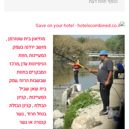
הוסף חוות דעת
מוזיאון בית שטורמן
,
מושב ירדנה בעמק
המעיינות
,
חוות
הניסיונות עדן
,
מרכז
המבקרים בחוות
שבשבות הרוח
,
עמק
בית שאן שביל
המעיינות ,
קניון
הבזלת
,
קניון הבזלת
בנחל חרוד
,
גשר
קנטרה או גשר