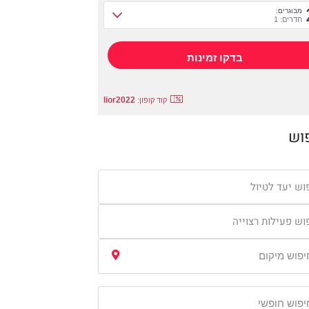
מבוגרים:
חדרים: 1
lior2022
קוד קופון:
וש
וש יעד לטיול
וש פעילות רצוייה