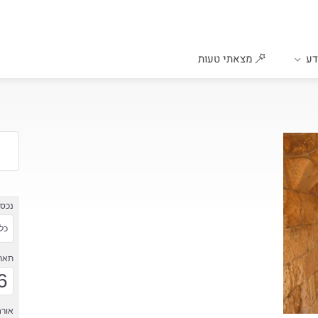
ע
מצאתי טעות
נכס
כל 
תארי
6
אורח