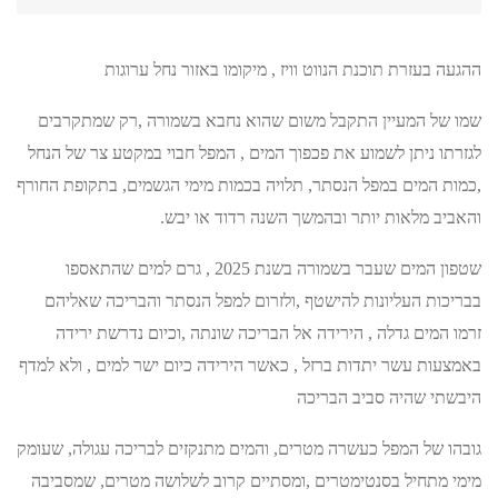
ההגעה בעזרת תוכנת הנווט וויז , מיקומו באזור נחל ערוגות
שמו של המעיין התקבל משום שהוא נחבא בשמורה ,רק שמתקרבים
לגזרתו ניתן לשמוע את פכפוך המים , המפל חבוי במקטע צר של הנחל
,כמות המים במפל הנסתר, תלויה בכמות מימי הגשמים, בתקופת החורף
והאביב מלאות יותר ובהמשך השנה רדוד או יבש.
שטפון המים שעבר בשמורה בשנת 2025 , גרם למים שהתאספו
בבריכות העליונות להישטף ,ולזרום למפל הנסתר והבריכה שאליהם
זרמו המים גדלה , הירידה אל הבריכה שונתה ,וכיום נדרשת ירידה
באמצעות עשר יתדות ברזל , כאשר הירידה כיום ישר למים , ולא למדף
היבשתי שהיה סביב הבריכה
גובהו של המפל כעשרה מטרים, והמים מתנקזים לבריכה עגולה, שעומק
מימי מתחיל בסנטימטרים ,ומסתיים קרוב לשלושה מטרים, שמסביבה