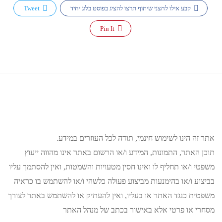
קבע אילו לחצני שיתוף תרצו להציג בפוסט בלוג יחיד
Tweet
Pin It
אתר זה הינו לשימוש חינמי, תודה לכל העוזרים במידע.
תוכן האתר, התמונות, המידע ו/או הרשום באתר אינו מהווה ייעוץ
משפטי ו/או תחליף לו ואינו חסין מטעויות והשמטות, ואין להסתמך עליו
בביצוע ו/או בהימנעות מביצוע פעולה כלשהי ו/או להשתמש בו כראיה
משפטית כנגד האתר או בעליו, ואין להעתיק או להשתמש באתר לצורך
מסחרי או פרטי אלא באישור בכתב של מנהל האתר