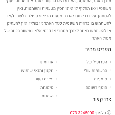
תוכן האתר, התמונות, המידע ו/או הרשום באתר אינו מהווה ייעוץ
משפטי ו/או תחליף לו ואינו חסין מטעויות והשמטות, ואין
להסתמך עליו בביצוע ו/או בהימנעות מביצוע פעולה כלשהי ו/או
להשתמש בו כראיה משפטית כנגד האתר או בעליו, ואין להעתיק
או להשתמש באתר לצורך מסחרי או פרטי אלא באישור בכתב של
מנהל האתר
תפריט מהיר
הפרופיל שלי
אודותינו
הרשומות שלי
תקנון ותנאי שימוש
סימניות
יצירת קשר
הוסף רשומה
סימניות
הזמנות
צרו קשר
טלפון:
073-3245000