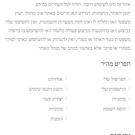
אתר זה הינו לשימוש חינמי, תודה לכל העוזרים במידע.
תוכן האתר, התמונות, המידע ו/או הרשום באתר אינו מהווה ייעוץ
משפטי ו/או תחליף לו ואינו חסין מטעויות והשמטות, ואין להסתמך עליו
בביצוע ו/או בהימנעות מביצוע פעולה כלשהי ו/או להשתמש בו כראיה
משפטית כנגד האתר או בעליו, ואין להעתיק או להשתמש באתר לצורך
מסחרי או פרטי אלא באישור בכתב של מנהל האתר
תפריט מהיר
הפרופיל שלי
אודותינו
הרשומות שלי
תקנון ותנאי שימוש
סימניות
יצירת קשר
הוסף רשומה
סימניות
הזמנות