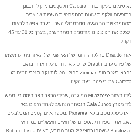
מקסימים בעיקר בחוף
Calcara
הקטן,שבו ניתן להתבונן
בתופעות וולקניות שונות כהתפרצויות משניות שנוצרים
מהתפרצויות הר הגעש סטרמבולי השכן, בערב אפשר לראות
ולצלם את הפיצוצים מזדמנים המתרחשים, בערך כל 30 עד 45
דקות.
אזור
Drautto
בחלקו הדרומי של האי,שמו של האזור ניתן לו משמו
של פירט ערבי
Drauth
שהטיל את חיתו על האזור ובו גם
נחבא,באזור חוף
Zimmari
החולי ,מטילות נקבות צבי המים מזן
Caretta
את ביציהם בעת הקינון.
לידו באזור
Milazzese
המוגבה ,שרידי הכפר הפריהיסטורי, ממש
ליד מפרץ
Cala Junco
הנסתר הנחשב לאחד היפים באיי
הארכיפלג,מסביב לאי
Panarea
,מספר איים קטנים המבלבלים
מעט את הספירה למספרם של האיים האאוליים,כמו האי
Basiluzzo
ששטחו כחצי קילומטר מרובע,והאיים
Bottaro, Lisca