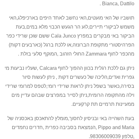
.
Bianca, Dattilo
תושביו של האי מועטים,האי נחשב לאחד היפים בארכיפלג,האי
משמש לביקורי תיירים,לוע הר הגעש הכבוי מלא במים,בעת
הביקור באי מבקרים במפרץ
Cala Junco
ששם שוכן שרידי כפר
הפרהיסטורי מתקופת הברונזה,או ללכת ברגל (כארבעים דקות)
מהכפר לחוף
Zammara
החולי הזהוב ,המוקף סלעי בזלת .
ניתן גם ללכת רגלית בכוון ההפוך לחוף
Calcara
,שעליו נביעות מי
גפרית ואדים,הליכה של כעשרים דקות , ניתן לעשות סיור
בסירה,כאשר בשפל ניתן לראות שרידי רומי,לטפס למרומי שרידי
וילה מהתקופה הרומית,ניתן לסייר במפרצים שבהם עדיין מים
ממעיינות תרמיים תת קרקעיים.
בעת השהייה באי ובניסיון לחסוך,מומלץ להתאכסן באכסניה של
Pippo and Maria
,הנמצאת בסביבה כפרית ,חדרים נחמדים
,טלפון 98306009039.