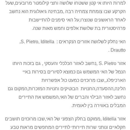
למרות היותו אי קטן ששטחו שלושה וחצי קילומטר מרובעים,שעל
הקרקע שבו צומחת צמחיה רבה ,מבחינה גיאולוגית הוא נחשב
לאחד הראשונים שנוצרו,על האי סימנים להתיישבות
פרהיסטורית בת שלושת אלפים וחמש מאות שנה.
האי נחלק לשלושה אזורים הנקראים :
S. Pietro, Iditella
,
.
Drautto
אזור
S. Pietro
,נחשב לאזור הכלכלי והעסקי , גם בזכות היותו
הנמל של האי המשמש גם כמוצא לסיורים בסירות באיי
הארכיפלג,,שבו מרוכזים כמעט כול אפשרויות
הלינה,ההסעדה,החנויות
הבוטיקים וחנויות המזכרות,המקום גם
נחשב לאזור הבילוי והברים של האי,המשמש את התיירים
המבלים באווירה בין לאומית.
אזור
Iditella
,ממוקם בחלק הצפוני של האי,שבו מרוכזים תושבים
חקלאיים ונותני שרות תיירותי לתיירים המחפשים מראות טבע