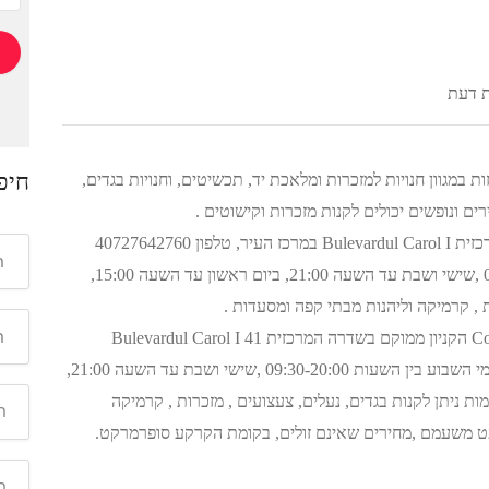
ת דעת
חיפ
 במגוון חנויות למזכרות ומלאכת יד, תכשיטים, וחנויות בגדים,
ים ונופשים יכולים לקנות מזכרות וקישוטים .
סינאיה קניון HGallery הקניון ממוקם בשדרה המרכזית Bulevardul Carol I במרכז העיר, טלפון 40727642760
,הקניון פתוח בימי השבוע בין השעות 09:30-20:00 ,שישי ושבת עד השעה 21:00, ביום ראשון עד השעה 15:00,
ות , קרמיקה וליהנות מבתי קפה ומסעדות .
סינאיה מרכז קניות Complexul Comercial Carpati הקניון ממוקם בשדרה המרכזית Bulevardul Carol I 41
,במרכז העיר שנפתח בשנת 2014, הקניון פתוח בימי השבוע בין השעות 09:30-20:00 ,שישי ושבת עד השעה 21:00,
בקניון בן שלוש הקומות ניתן לקנות בגדים, נעלים, צעצועים , מזכרות , קרמיקה
מעט משעמם ,מחירים שאינם זולים, בקומת הקרקע סופרמרקט.