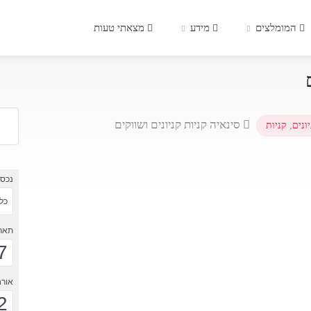
המומלצים
מידע
מצאתי טעות
סינאיה קניות קניונים ושווקים
ונים
,
קניות
נכס
כל 
תארי
7
אורח
2