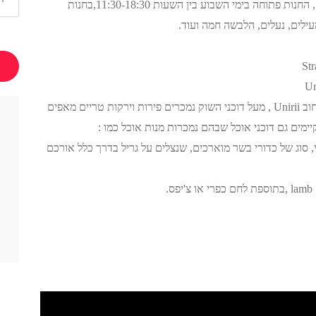
החנות ממוקמת ברחוב 3 Strada Octavian Goga , החנות פתוחה בימי השבוע בין השעות 11:30-18:30,בחנות
עילים, נעלים, הלבשה חמה ועוד.
השוק האיכרים החקלאי החשוב בעיר סינאיה ,ברחוב Unirii , מעל דוכני השוק נמכרים פירות וירקות טריים מאפים
יימים גם דוכני אוכל שבהם נמכרות מנות אוכל כמו :
י המסורתי, סוג של כדורי בשר מוארכים, שנצלים על גריל בדרך כלל אורכם