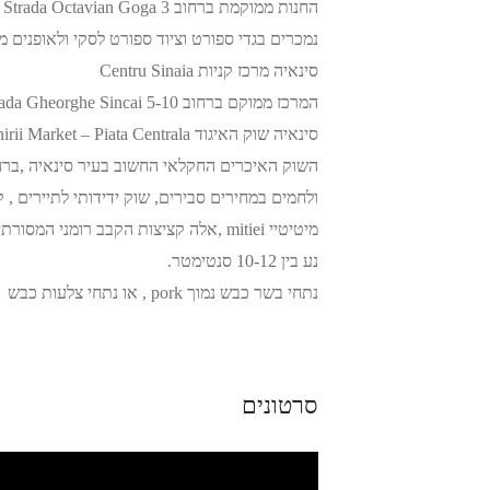
נמכרים בגדי ספורט וציוד ספורט לסקי ולאופנים מ
סינאיה מרכז קניות Centru Sinaia
המרכז ממוקם ברחוב Strada Gheorghe Sincai 5-10
סינאיה שוק האיגוד Unirii Market – Piata Centrala
ולחמים במחירים סבירים, שוק ידידותי לתיירים , ק
מיטיטיי mitiei ,אלה קציצות הקבב רומנ
נע בין 10-12 סנטימטר.
נתחי בשר כבש נמוך pork , או נתחי צלעות כבש lamb ,בתוספת לחם כפרי או צ'יפס.
סרטונים