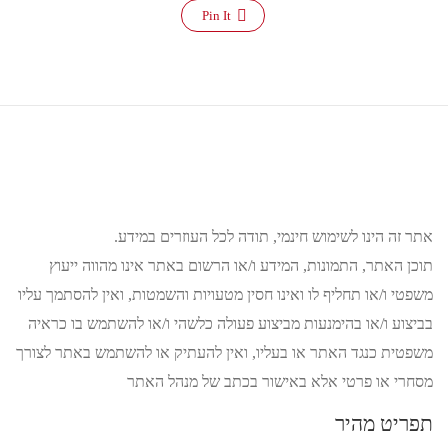
Pin It
אתר זה הינו לשימוש חינמי, תודה לכל העוזרים במידע.
תוכן האתר, התמונות, המידע ו/או הרשום באתר אינו מהווה ייעוץ
משפטי ו/או תחליף לו ואינו חסין מטעויות והשמטות, ואין להסתמך עליו
בביצוע ו/או בהימנעות מביצוע פעולה כלשהי ו/או להשתמש בו כראיה
משפטית כנגד האתר או בעליו, ואין להעתיק או להשתמש באתר לצורך
מסחרי או פרטי אלא באישור בכתב של מנהל האתר
תפריט מהיר