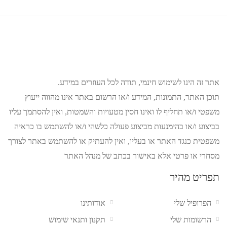
אתר זה הינו לשימוש חינמי, תודה לכל העוזרים במידע.
תוכן האתר, התמונות, המידע ו/או הרשום באתר אינו מהווה ייעוץ
משפטי ו/או תחליף לו ואינו חסין מטעויות והשמטות, ואין להסתמך עליו
בביצוע ו/או בהימנעות מביצוע פעולה כלשהי ו/או להשתמש בו כראיה
משפטית כנגד האתר או בעליו, ואין להעתיק או להשתמש באתר לצורך
מסחרי או פרטי אלא באישור בכתב של מנהל האתר
תפריט מהיר
הפרופיל שלי
אודותינו
הרשומות שלי
תקנון ותנאי שימוש