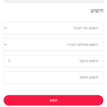
חיפוש
חפש