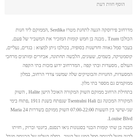
הוסף חוות דעת
מדרחוב פירוסקה הגעה לתחנת מטרו Serdika ,הממוקם ליד חנות
הכולבו Tzum , מבנה בן חמש קומות המזכיר את המשביר של פעם,
בעבר סמל גאווה וחדשנות בסופיה, בכולבו ניתן למצוא : בגדים, נעליים,
קוסמטיקה, בשמים, שעונים, הלבשה תחתונה, אביזרים ומותגים מרחבי
העולם , מסעדות ובתי קפה , המדרחוב ידוע בזכות בתי הקפה
המסעדות, החנויות והבוטיקים שלה שמשני צדדי הרחוב, במלון
ממוקמים גם מספר בתי מלון.
בתחילת הרחוב ממוקם השוק המקורה האוכל הישן Halite , השוק
המקורה המכונה גם Tsentralni Hali שנפתח בשנת 1911 ,פתוח בימי
שני-שישי בין השעות 07:00-22:00 השוק ממוקם בשדרות 24 Maria
Louise Blvd.
מבנה בן שתי קומות הבנוי בסגנונות ניאו רנסנס, ביזנטי וברוק , חזיתו
לבנה ומעל לכניסה סמל המגן של העיר , בחלק העליון של הכניסה מגדל