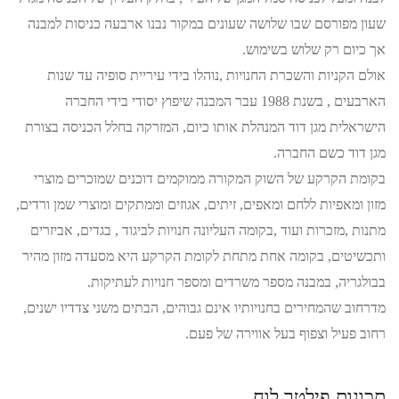
שעון מפורסם שבו שלושה שעונים במקור נבנו ארבעה כניסות למבנה
אך כיום רק שלוש בשימוש.
אולם הקניות והשכרת החנויות ,נוהלו בידי עיריית סופיה עד שנות
הארבעים , בשנת 1988 עבר המבנה שיפוץ יסודי בידי החברה
הישראלית מגן דוד המנהלת אותו כיום, המזרקה בחלל הכניסה בצורת
מגן דוד כשם החברה.
בקומת הקרקע של השוק המקורה ממוקמים דוכנים שמוכרים מוצרי
מזון ומאפיות ללחם ומאפים, זיתים, אגוזים וממתקים ומוצרי שמן ורדים,
מתנות ,מזכרות ועוד ,בקומה העליונה חנויות לביגוד , בגדים, אביזרים
ותכשיטים, בקומה אחת מתחת לקומת הקרקע היא מסעדה מזון מהיר
בבולגריה, במבנה מספר משרדים ומספר חנויות לעתיקות.
מדרחוב שהמחירים בחנויותיו אינם גבוהים, הבתים משני צדדיו ישנים,
רחוב פעיל וצפוף בעל אווירה של פעם.
תכונות פילטר לוח