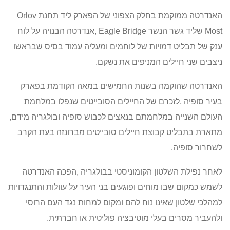
האנדרטה ממוקמת בחלק הצפוני של הפארק ליד תחנת
Orlov
Most
שליד גשר הנשר
Eagle Bridge
,אנדרטה הבנויה על לוח
ענק של תבליט דמויות של לוחמים ומעליה עמוד בסיס שבראשו
ניצבים שני חיילים המניפים את נשקם.
האנדרטה שהוקמה בשנות החמישים במאה הקודמת בפארק
בעיר סופיה ,לזכרם של החיילים הסובייטים שנפלו במלחמת
העולם השנייה במלחמתם בנאצים לכבוש סופיה ובולגריה מידם,
מתארת בתבליט קבוצת חיילים סובייטים מברונזה בעת הקרב
לשחרור סופיה.
לאחר נפילת השלטון הקומוניסטי בבולגריה ,הפכה האנדרטה
לשמש כמקום שבו מוחים ופוגעים בני העיר על עוולות והתנגדויות
למהלכי שלטון שאינו נוח להם ומקום למחות נגד העם הרוסי
ולהעביר מסרים בעלי מוטיבציה פוליטית או חברתית.