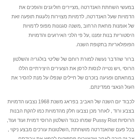
במעשי השחתת האנדרטה ,מציירים חוליגנים והופכים את
הדמויות שעל האנדרטה, לדמויות מצוירות נלעגות תופעה זאת
של אומנות מחאת הרחוב ,משנה סגנונות מפופ לדמויות
היסטוריות בנות זמננו ,על פי הלכי האירועים והדמויות
הפופולאריות בתקופת השנה.
ברור שהדבר נעשה למורת רוחם של שליטי בולגריה והשלטון
הרוסי ,ויש נטייה לנסות לרסן את הצעירים היצירתיים הללו
במחאתם ופגיעה בזכרם של חיילים שנפלו על מנת להסיר את
העול הנאצי ממדינתם.
לכבוד יום השנה של האביב בפראג משנת 1968 נצבעו הדמויות
בצבע ורוד , לאחר מכן נצבעו חלק מהדמויות כמו להקת הבנות
הרוסיות
Pussy Riot
שמחו כנגד השלטון הרוסי דמוית ועוד ועוד,
בכל פעם שהאנדרטה מושחתת ,השלטונות עורכים מבצע ניקוי ,
אך זה קורה לאחר שהציירים מספיקים להפיץ את עבודתם