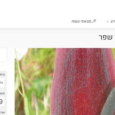
ע
מצאתי טעות
ן שפר
נכס
כל 
תארי
9
אורח