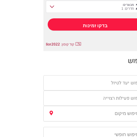
מבוגרים:
חדרים: 1
lior2022
קוד קופון:
וש
וש יעד לטיול
וש פעילות רצוייה